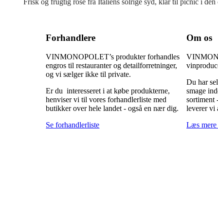
Frisk og frugtig rosé fra Italiens solrige syd, klar til picnic i d
Forhandlere
Om os
VINMONOPOLET’s produkter forhandles
VINMONOP
engros til restauranter og detailforretninger,
vinproduc
og vi sælger ikke til private.
Du har sel
Er du interesseret i at købe produkterne,
smage inde
henviser vi til vores forhandlerliste med
sortiment 
butikker over hele landet - også en nær dig.
leverer vi 
Se forhandlerliste
Læs mere