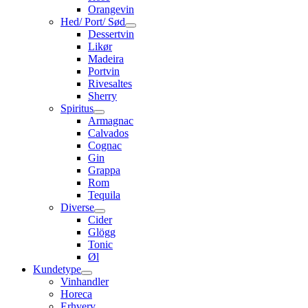
Orangevin
Hed/ Port/ Sød
Dessertvin
Likør
Madeira
Portvin
Rivesaltes
Sherry
Spiritus
Armagnac
Calvados
Cognac
Gin
Grappa
Rom
Tequila
Diverse
Cider
Glögg
Tonic
Øl
Kundetype
Vinhandler
Horeca
Erhverv