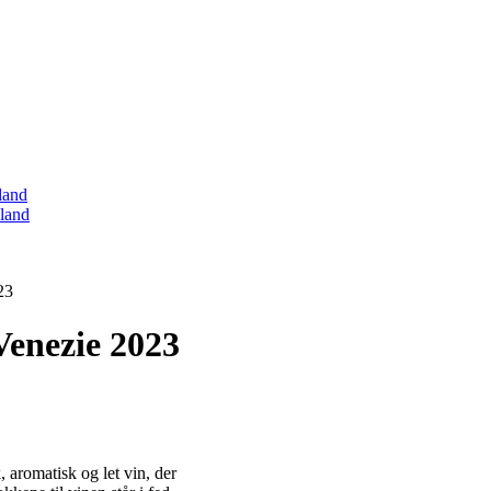
land
land
23
Venezie 2023
, aromatisk og let vin, der