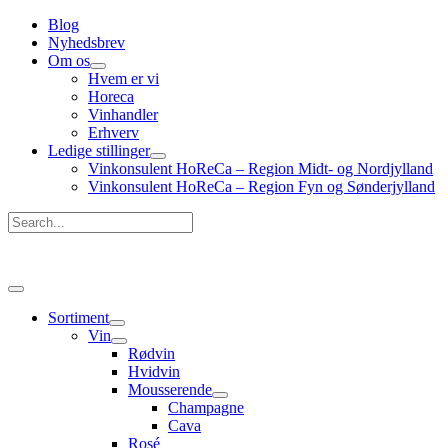
Gå
Blog
til
Nyhedsbrev
indholdet
Om os
Hvem er vi
Horeca
Vinhandler
Erhverv
Ledige stillinger
Vinkonsulent HoReCa – Region Midt- og Nordjylland
Vinkonsulent HoReCa – Region Fyn og Sønderjylland
Search...
Hovedmenu
Sortiment
Vin
Rødvin
Hvidvin
Mousserende
Champagne
Cava
Rosé