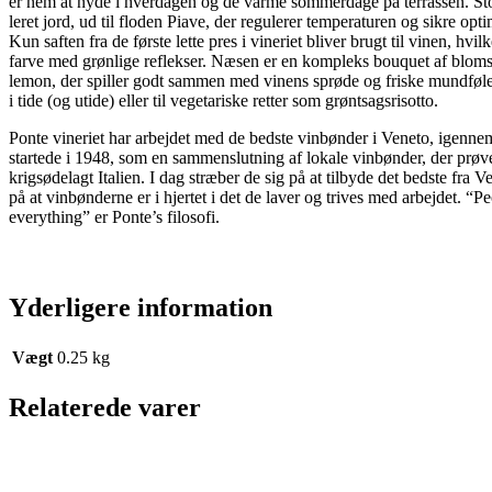
er nem at nyde i hverdagen og de varme sommerdage på terrassen. Stok
leret jord, ud til floden Piave, der regulerer temperaturen og sikre o
Kun saften fra de første lette pres i vineriet bliver brugt til vinen, hvilk
farve med grønlige reflekser. Næsen er en kompleks bouquet af bloms
lemon, der spiller godt sammen med vinens sprøde og friske mundfølel
i tide (og utide) eller til vegetariske retter som grøntsagsrisotto.
Ponte vineriet har arbejdet med de bedste vinbønder i Veneto, igennem
startede i 1948, som en sammenslutning af lokale vinbønder, der prøve
krigsødelagt Italien. I dag stræber de sig på at tilbyde det bedste fra
på at vinbønderne er i hjertet i det de laver og trives med arbejdet. “Pe
everything” er Ponte’s filosofi.
Yderligere information
Vægt
0.25 kg
Relaterede varer