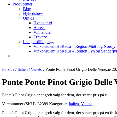
Producenter
Blog
Nyhedsbrev
Om os
Hvem er vi
Horeca
Vinhandler
Erhverv
Ledige stillinger
Vinkonsulent HoReCa – Region Midt- og Nordjyl
Vinkonsulent HoReCa – Region Fyn og Sønderjyl
Forside
/
Italien
/
Veneto
/ Ponte Ponte Pinot Grigio Delle Venezie 20
Ponte Ponte Pinot Grigio Delle 
Ponte’s Pinot Grigio er et godt valg for dem, der sætter pris på e…
Varenummer (SKU):
32389
Kategorier:
Italien
,
Veneto
Ponte’s Pinot Grigio er et godt valg for dem, der sætter pris på en frisk