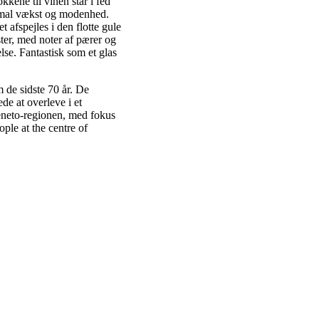
kene til vinen står i fed
ptimal vækst og modenhed.
et afspejles i den flotte gule
ter, med noter af pærer og
se. Fantastisk som et glas
 de sidste 70 år. De
de at overleve i et
 Veneto-regionen, med fokus
ople at the centre of