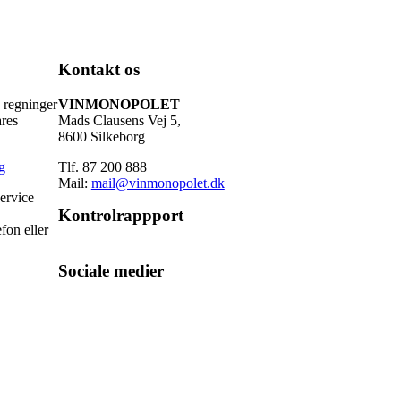
Kontakt os
 regninger
VINMONOPOLET
ares
Mads Clausens Vej 5,
8600 Silkeborg
g
Tlf. 87 200 888
Mail:
mail@vinmonopolet.dk
ervice
Kontrolrappport
fon eller
Sociale medier
Facebook
Instagram
Brdr. D's Vinhandel