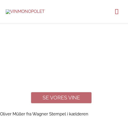
Gå
Hov
til
indholdet
SE VORES VINE
Oliver Mûller fra Wagner Stempel i kælderen