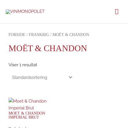
Gå
Hov
til
indholdet
FORSIDE
/
FRANKRIG
/ MOËT & CHANDON
MOËT & CHANDON
Viser 1 resultat
MOET & CHANDON
IMPERIAL BRUT