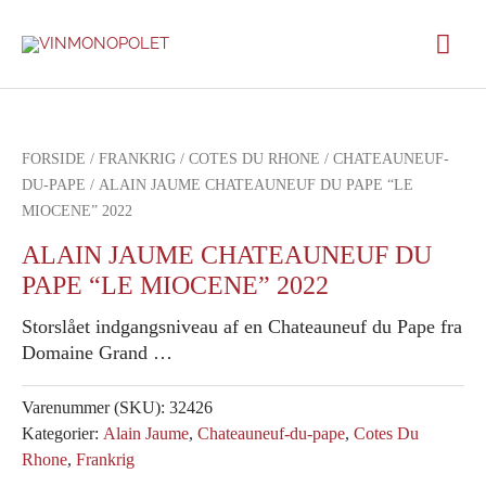
Gå
Hov
til
indholdet
FORSIDE
/
FRANKRIG
/
COTES DU RHONE
/
CHATEAUNEUF-
DU-PAPE
/ ALAIN JAUME CHATEAUNEUF DU PAPE “LE
MIOCENE” 2022
ALAIN JAUME CHATEAUNEUF DU
PAPE “LE MIOCENE” 2022
Storslået indgangsniveau af en Chateauneuf du Pape fra
Domaine Grand …
Varenummer (SKU):
32426
Kategorier:
Alain Jaume
,
Chateauneuf-du-pape
,
Cotes Du
Rhone
,
Frankrig