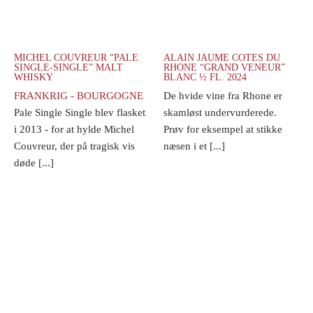
MICHEL COUVREUR “PALE
ALAIN JAUME COTES DU
SINGLE-SINGLE” MALT
RHONE “GRAND VENEUR”
WHISKY
BLANC ½ FL. 2024
FRANKRIG - BOURGOGNE
De hvide vine fra Rhone er
Pale Single Single blev flasket
skamløst undervurderede.
i 2013 - for at hylde Michel
Prøv for eksempel at stikke
Couvreur, der på tragisk vis
næsen i et [...]
døde [...]