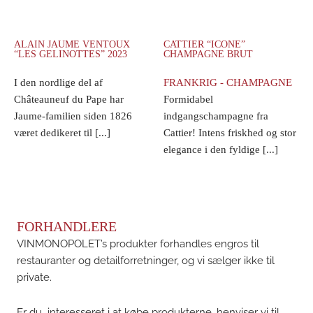
ALAIN JAUME VENTOUX
CATTIER “ICONE”
“LES GELINOTTES” 2023
CHAMPAGNE BRUT
I den nordlige del af
FRANKRIG - CHAMPAGNE
Châteauneuf du Pape har
Formidabel
Jaume-familien siden 1826
indgangschampagne fra
været dedikeret til [...]
Cattier! Intens friskhed og stor
elegance i den fyldige [...]
FORHANDLERE
VINMONOPOLET’s produkter forhandles engros til
restauranter og detailforretninger, og vi sælger ikke til
private.
Er du interesseret i at købe produkterne, henviser vi til