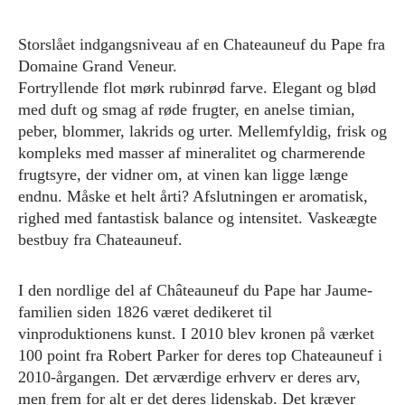
Storslået indgangsniveau af en Chateauneuf du Pape fra
Domaine Grand Veneur.
Fortryllende flot mørk rubinrød farve. Elegant og blød
med duft og smag af røde frugter, en anelse timian,
peber, blommer, lakrids og urter. Mellemfyldig, frisk og
kompleks med masser af mineralitet og charmerende
frugtsyre, der vidner om, at vinen kan ligge længe
endnu. Måske et helt årti? Afslutningen er aromatisk,
righed med fantastisk balance og intensitet. Vaskeægte
bestbuy fra Chateauneuf.
I den nordlige del af Châteauneuf du Pape har Jaume-
familien siden 1826 været dedikeret til
vinproduktionens kunst. I 2010 blev kronen på værket
100 point fra Robert Parker for deres top Chateauneuf i
2010-årgangen. Det ærværdige erhverv er deres arv,
men frem for alt er det deres lidenskab. Det kræver