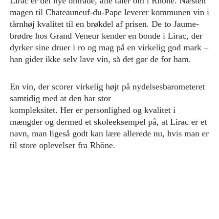
Lirac er det nye område, alle taler om i Rhône. Næsten
magen til Chateauneuf-du-Pape leverer kommunen vin i
tårnhøj kvalitet til en brøkdel af prisen. De to Jaume-
brødre hos Grand Veneur kender en bonde i Lirac, der
dyrker sine druer i ro og mag på en virkelig god mark –
han gider ikke selv lave vin, så det gør de for ham.
En vin, der scorer virkelig højt på nydelsesbarometeret
samtidig med at den har stor
kompleksitet. Her er personlighed og kvalitet i
mængder og dermed et skoleeksempel på, at Lirac er et
navn, man ligeså godt kan lære allerede nu, hvis man er
til store oplevelser fra Rhône.