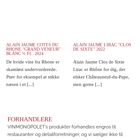
ALAIN JAUME COTES DU
ALAIN JAUME LIRAC “CLOS
RHONE “GRAND VENEUR”
DE SIXTE” 2022
BLANC ½ FL. 2024
De hvide vine fra Rhone er
Alain Jaume Clos de Sixte
skamløst undervurderede.
Lirac er Rhône for dig, der
Prøv for eksempel at stikke
elsker Châteauneuf-du-Pape,
næsen i et [...]
men gerne [...]
FORHANDLERE
VINMONOPOLET’s produkter forhandles engros til
restauranter og detailforretninger, og vi sælger ikke til