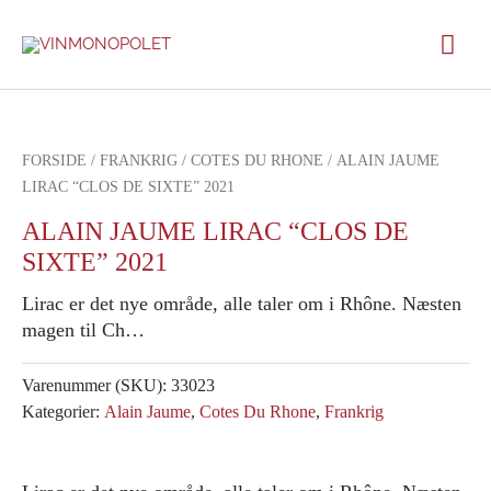
Gå
Hov
til
indholdet
FORSIDE
/
FRANKRIG
/
COTES DU RHONE
/ ALAIN JAUME
LIRAC “CLOS DE SIXTE” 2021
ALAIN JAUME LIRAC “CLOS DE
SIXTE” 2021
Lirac er det nye område, alle taler om i Rhône. Næsten
magen til Ch…
Varenummer (SKU):
33023
Kategorier:
Alain Jaume
,
Cotes Du Rhone
,
Frankrig