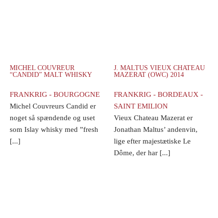
MICHEL COUVREUR
J. MALTUS VIEUX CHATEAU
“CANDID” MALT WHISKY
MAZERAT (OWC) 2014
FRANKRIG - BOURGOGNE
FRANKRIG - BORDEAUX -
Michel Couvreurs Candid er
SAINT EMILION
noget så spændende og uset
Vieux Chateau Mazerat er
som Islay whisky med ”fresh
Jonathan Maltus’ andenvin,
[...]
lige efter majestætiske Le
Dôme, der har [...]