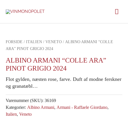
Gå
Hov
til
indholdet
FORSIDE
/
ITALIEN
/
VENETO
/ ALBINO ARMANI “COLLE
ARA” PINOT GRIGIO 2024
ALBINO ARMANI “COLLE ARA”
PINOT GRIGIO 2024
Flot gylden, næsten rose, farve. Duft af modne ferskner
og granatæbl…
Varenummer (SKU):
36169
Kategorier:
Albino Armani
,
Armani - Raffaele Giordano
,
Italien
,
Veneto