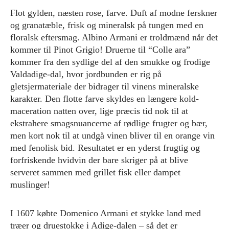
Flot gylden, næsten rose, farve. Duft af modne ferskner
og granatæble, frisk og mineralsk på tungen med en
floralsk eftersmag. Albino Armani er troldmænd når det
kommer til Pinot Grigio! Druerne til “Colle ara”
kommer fra den sydlige del af den smukke og frodige
Valdadige-dal, hvor jordbunden er rig på
gletsjermateriale der bidrager til vinens mineralske
karakter. Den flotte farve skyldes en længere kold-
maceration natten over, lige præcis tid nok til at
ekstrahere smagsnuancerne af rødlige frugter og bær,
men kort nok til at undgå vinen bliver til en orange vin
med fenolisk bid. Resultatet er en yderst frugtig og
forfriskende hvidvin der bare skriger på at blive
serveret sammen med grillet fisk eller dampet
muslinger!
I 1607 købte Domenico Armani et stykke land med
træer og druestokke i Adige-dalen – så det er