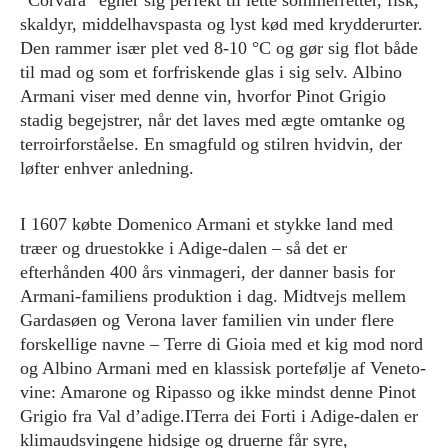
“Corvara” egner sig perfekt til lette sommerretter, fisk,
skaldyr, middelhavspasta og lyst kød med krydderurter.
Den rammer især plet ved 8-10 °C og gør sig flot både
til mad og som et forfriskende glas i sig selv. Albino
Armani viser med denne vin, hvorfor Pinot Grigio
stadig begejstrer, når det laves med ægte omtanke og
terroirforståelse. En smagfuld og stilren hvidvin, der
løfter enhver anledning.
I 1607 købte Domenico Armani et stykke land med
træer og druestokke i Adige-dalen – så det er
efterhånden 400 års vinmageri, der danner basis for
Armani-familiens produktion i dag. Midtvejs mellem
Gardasøen og Verona laver familien vin under flere
forskellige navne – Terre di Gioia med et kig mod nord
og Albino Armani med en klassisk portefølje af Veneto-
vine: Amarone og Ripasso og ikke mindst denne Pinot
Grigio fra Val d’adige.ITerra dei Forti i Adige-dalen er
klimaudsvingene hidsige og druerne får syre,