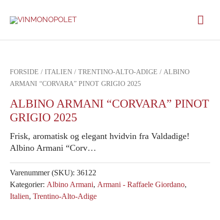
Gå
Hov
til
indholdet
FORSIDE
/
ITALIEN
/
TRENTINO-ALTO-ADIGE
/ ALBINO
ARMANI “CORVARA” PINOT GRIGIO 2025
ALBINO ARMANI “CORVARA” PINOT
GRIGIO 2025
Frisk, aromatisk og elegant hvidvin fra Valdadige!
Albino Armani “Corv…
Varenummer (SKU):
36122
Kategorier:
Albino Armani
,
Armani - Raffaele Giordano
,
Italien
,
Trentino-Alto-Adige