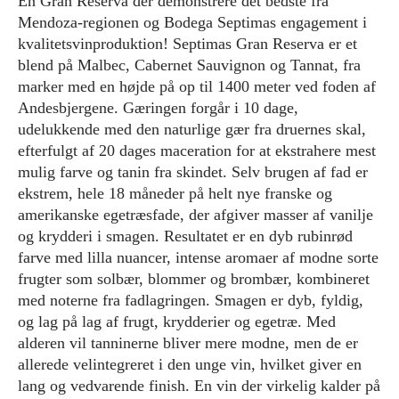
En Gran Reserva der demonstrere det bedste fra
Mendoza-regionen og Bodega Septimas engagement i
kvalitetsvinproduktion! Septimas Gran Reserva er et
blend på Malbec, Cabernet Sauvignon og Tannat, fra
marker med en højde på op til 1400 meter ved foden af
Andesbjergene. Gæringen forgår i 10 dage,
udelukkende med den naturlige gær fra druernes skal,
efterfulgt af 20 dages maceration for at ekstrahere mest
mulig farve og tanin fra skindet. Selv brugen af fad er
ekstrem, hele 18 måneder på helt nye franske og
amerikanske egetræsfade, der afgiver masser af vanilje
og krydderi i smagen. Resultatet er en dyb rubinrød
farve med lilla nuancer, intense aromaer af modne sorte
frugter som solbær, blommer og brombær, kombineret
med noterne fra fadlagringen. Smagen er dyb, fyldig,
og lag på lag af frugt, krydderier og egetræ. Med
alderen vil tanninerne bliver mere modne, men de er
allerede velintegreret i den unge vin, hvilket giver en
lang og vedvarende finish. En vin der virkelig kalder på