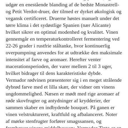
udgør en enestående blanding af de bedste Monastrell-
og Petit Verdot-druer, der tilmed er dyrket økologisk og
vegansk certificeret. Druerne høstes manuelt under det
tørre klima i det sydøstlige Spanien (nær Alicante)
hvilket sikrer en optimal modenhed og kvalitet. Vinen
gennemgår en temperaturkontrolleret fermentering ved
22-26 grader i rustfrie ståltanke, hvor kontinuerlig
overpumpning anvendes for at udtrække den maksimale
intensitet af farve og aromaer. Herefter venter
macerationsperioden, der varer mellem 2 til 3 uger,
hvilket bidrager til dens karakteristiske dybde.
Vermador rødvinen præsenterer sig i en meget strålende
dybrød farve med et lilla skær, der vidner om vinens
ungdommelighed. Næsen er mødt med rige aromaer af
røde skovfrugter og antydninger af krydderier, der
sammen skaber en indbydende bouquet. På ganen er
vinen velstruktureret, kraftfuld og afbalanceret. Noter
af mørke stenfrugter forfører smagssansen, og