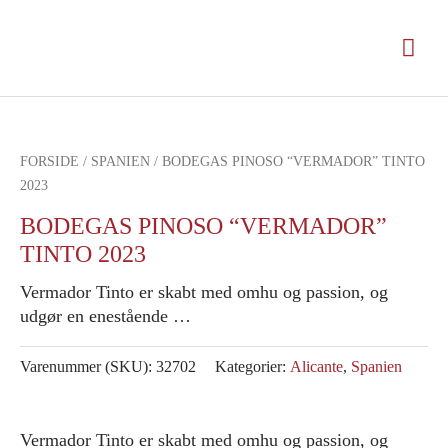
Gå
til
Hov
indholdet
FORSIDE
/
SPANIEN
/ BODEGAS PINOSO “VERMADOR” TINTO
2023
BODEGAS PINOSO “VERMADOR”
TINTO 2023
Vermador Tinto er skabt med omhu og passion, og
udgør en enestående …
Varenummer (SKU):
32702
Kategorier:
Alicante
,
Spanien
Vermador Tinto er skabt med omhu og passion, og