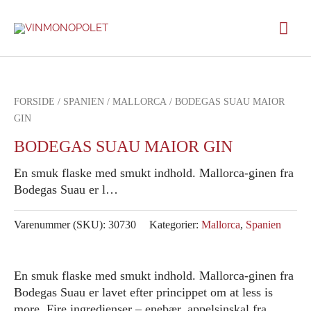
Gå
Hov
til
indholdet
FORSIDE
/
SPANIEN
/
MALLORCA
/ BODEGAS SUAU MAIOR
GIN
BODEGAS SUAU MAIOR GIN
En smuk flaske med smukt indhold. Mallorca-ginen fra
Bodegas Suau er l…
Varenummer (SKU):
30730
Kategorier:
Mallorca
,
Spanien
En smuk flaske med smukt indhold. Mallorca-ginen fra
Bodegas Suau er lavet efter princippet om at less is
more. Fire ingredienser – enebær, appelsinskal fra