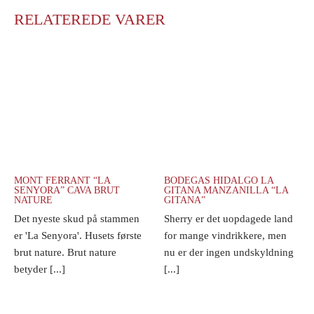
RELATEREDE VARER
MONT FERRANT “LA
BODEGAS HIDALGO LA
SENYORA” CAVA BRUT
GITANA MANZANILLA “LA
NATURE
GITANA”
Det nyeste skud på stammen
Sherry er det uopdagede land
er 'La Senyora'. Husets første
for mange vindrikkere, men
brut nature. Brut nature
nu er der ingen undskyldning
betyder [...]
[...]