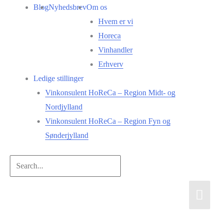
Gå
Blog
Nyhedsbrev
Om os
til
Hvem er vi
indholdet
Horeca
Vinhandler
Erhverv
Ledige stillinger
Vinkonsulent HoReCa – Region Midt- og
Nordjylland
Vinkonsulent HoReCa – Region Fyn og
Sønderjylland
Search...
Hov