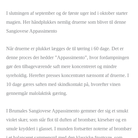
I slutningen af september og de første uger ind i oktober starter
magien. Her håndplukkes nemlig druerne som bliver til denne
Sangiovese Appassimento
Når druerne er plukket lægges de til tørring i 60 dage. Det er
denne proces der hedder ”Appassimento”, hvor fordampningen
gør den tilbageværende saft mere koncentreret og mindre
syreholdig. Herefter presses koncentratet nænsomt af druerne. I
10 dage gæres saften med skindkontakt på, hvorefter vinen
gennemgår malolaktisk gæring.
I Brumales Sangiovese Appassimento gemmer der sig et smukt
violet skær, som står flot til duften af brombær, kirsebær og en
smule krydderi i glasset. I munden fortsætter noterne af brombær
i et balanceret sammenspil med den klassiske frugtsyre, som