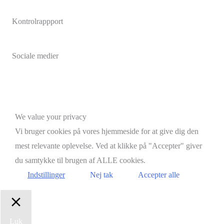
Kontrolrappport
Sociale medier
Facebook
Instagram
Brdr. D's Vinhandel
Scroll
We value your privacy
to
Vi bruger cookies på vores hjemmeside for at give dig den
Top
mest relevante oplevelse. Ved at klikke på "Accepter" giver
du samtykke til brugen af ALLE cookies.
Indstillinger
Nej tak
Accepter alle
Luk