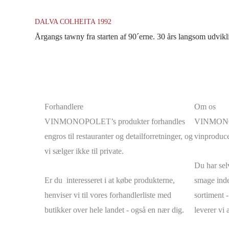
DALVA COLHEITA 1992
Årgangs tawny fra starten af 90´erne. 30 års langsom udvikli
Forhandlere
Om os
VINMONOPOLET’s produkter forhandles
VINMONOPO
engros til restauranter og detailforretninger, og
vinproduce
vi sælger ikke til private.
Du har selv
Er du interesseret i at købe produkterne,
smage inde
henviser vi til vores forhandlerliste med
sortiment -
butikker over hele landet - også en nær dig.
leverer vi a