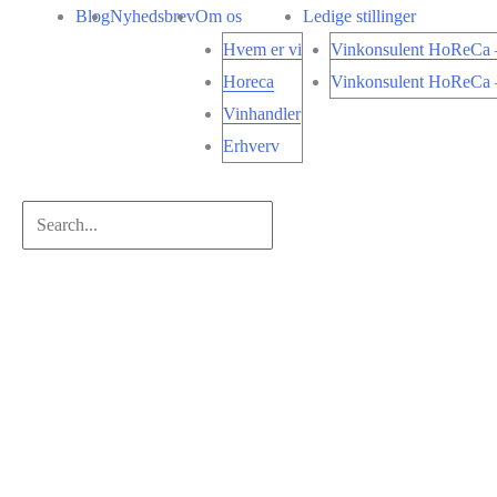
Gå
Blog
Nyhedsbrev
Om os
Ledige stillinger
til
Hvem er vi
Vinkonsulent HoReCa –
indholdet
Horeca
Vinkonsulent HoReCa –
Vinhandler
Erhverv
Search...