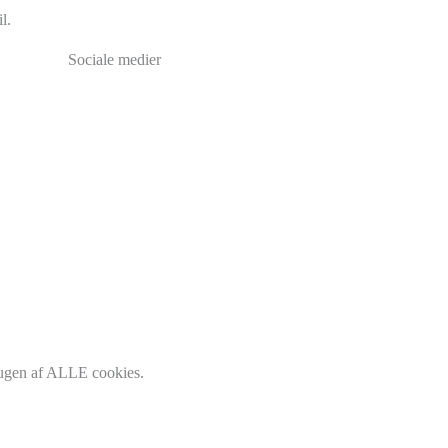
l.
Sociale medier
Facebook
Instagram
Brdr. D's Vinhandel
brugen af ALLE cookies.