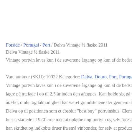
Forside
/
Portugal
/
Port
/ Dalva Vintage ½ flaske 2011
Dalva Vintage ½ flaske 2011
Vintage portvin laves kun i de suveræne årgange og kun af de bed
Varenummer (SKU):
10922
Kategorier:
Dalva
,
Douro
,
Port
,
Portug
Vintage portvin laves kun i de suveræne årgange og kun af de bedst 
lagre på træfade i op til 2,5 år inden den aftappes. Kan holde sig på
år.Flid, omhu og tålmodighed har været grundstenene der gennem de 
Dalva op til positionen som et absolut ”best buy” portvinshus. Cle
huset, startede i 1920´erne med at opkøbe ung portvin og selv fores
han skridtet og indkøbte druer fra små vinbønder, for selv at producer