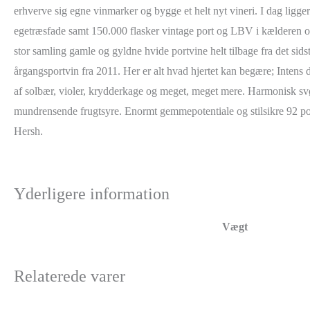
erhverve sig egne vinmarker og bygge et helt nyt vineri. I dag ligge
egetræsfade samt 150.000 flasker vintage port og LBV i kælderen o
stor samling gamle og gyldne hvide portvine helt tilbage fra det sid
årgangsportvin fra 2011. Her er alt hvad hjertet kan begære; Intens 
af solbær, violer, krydderkage og meget, meget mere. Harmonisk svø
mundrensende frugtsyre. Enormt gemmepotentiale og stilsikre 92 po
Hersh.
Yderligere information
Vægt
Relaterede varer