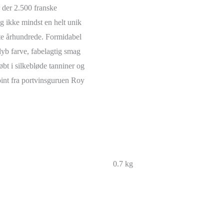
r der 2.500 franske
g ikke mindst en helt unik
ste århundrede. Formidabel
dyb farve, fabelagtig smag
bt i silkebløde tanniner og
int fra portvinsguruen Roy
0.7 kg