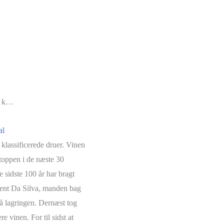
st k…
al
klassificerede druer. Vinen
 toppen i de næste 30
sidste 100 år har bragt
ment Da Silva, manden bag
tå lagringen. Dernæst tog
e vinen. For til sidst at