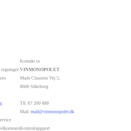
Kontakt os
 regninger
VINMONOPOLET
ares
Mads Clausens Vej 5,
8600 Silkeborg
g
Tlf. 87 200 888
Mail:
mail@vinmonopolet.dk
ervice
u velkommen
Kontrolrappport