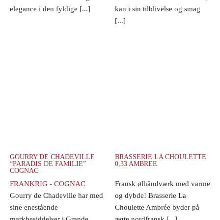
elegance i den fyldige [...]
kan i sin tilblivelse og smag
[...]
GOURRY DE CHADEVILLE
BRASSERIE LA CHOULETTE
“PARADIS DE FAMILIE”
0,33 AMBREE
COGNAC
FRANKRIG - COGNAC
Fransk ølhåndværk med varme
Gourry de Chadeville har med
og dybde! Brasserie La
sine enestående
Choulette Ambrée byder på
markbesiddelser i Grande
ægte nordfransk [...]