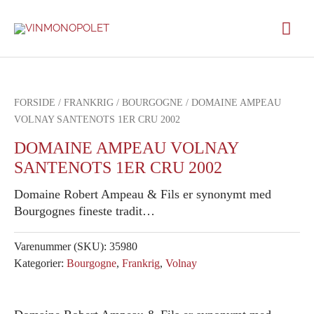
Gå
Hov
til
indholdet
FORSIDE
/
FRANKRIG
/
BOURGOGNE
/ DOMAINE AMPEAU
VOLNAY SANTENOTS 1ER CRU 2002
DOMAINE AMPEAU VOLNAY
SANTENOTS 1ER CRU 2002
Domaine Robert Ampeau & Fils er synonymt med
Bourgognes fineste tradit…
Varenummer (SKU):
35980
Kategorier:
Bourgogne
,
Frankrig
,
Volnay