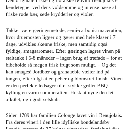
Den originale friske og floralske rødvin! Beaujolais er
kendetegnet ved dens voldsomme og intense næse af
friske røde bær, søde krydderier og violer.
Takket være gæringsmetode; semi-carbonic maceration,
hvor druemosten ligger og gærer med hele klaser i 7
dage, udvikles skønne friske, men samtidig også
fyldige, smagsaromaer. Efter gæringen lagres vinen på
ståltanke i 6-8 måneder – ingen brug af træfade – for at
bibeholde så megen frisk frugt som muligt. – Og det
kan smages! Jordbær og granatæble vælter ind på
tungen, efterfulgt at en peber og blomstret finish. Vinen
er den perfekte ledsager til et stykke grillet BBQ-
kylling en varm sommeraften. Husk at nyde den let-
afkølet, og i godt selskab.
Siden 1789 har familien Colonge lavet vin i Beaujolais.
Fra deres vineri i den lille idylliske bondelandsby