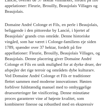
Lancié, overser de 37 hektar vinmarker, fordelt på fire
appelationer: Fleurie, Brouilly, Beaujolais Villages og
Beaujolais.
Domaine André Colonge et Fils, en perle i Beaujolais,
beliggende i den pittoreske by Lancié, i hjertet af
Beaujolais’ grands crus område. Denne historiske
vingård, som har været i Colonge-familiens eje siden
1789, spænder over 37 hektar, fordelt på fire
appellationer: Fleurie, Brouilly, Beaujolais Villages, og
Beaujolais. Denne placering giver Domaine André
Colonge et Fils en unik mulighed for at dyrke druer, der
afspejler det rige terroir og områdets dybe kulturarv.
Ved Domaine André Colonge et Fils er traditioner
flettet sammen med moderne innovationer. Høsten
forbliver fuldstændig manuel med to omhyggelige
druesorteringer før vinificering. Denne minutiøse
proces garanterer vine af højeste kvalitet, som
kombinerer finesse og robusthed med en ekspressiv