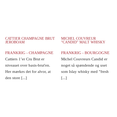
CATTIER CHAMPAGNE BRUT
MICHEL COUVREUR
JEROBOAM
“CANDID” MALT WHISKY
FRANKRIG - CHAMPAGNE
FRANKRIG - BOURGOGNE
Cattiers 1’er Cru Brut er
Michel Couvreurs Candid er
niveauet over basis-brut'en.
noget så spændende og uset
Her mærkes det for alvor, at
som Islay whisky med ”fresh
den store [...]
[...]