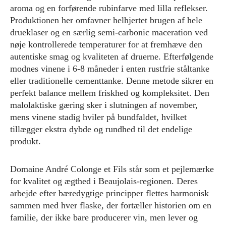
aroma og en forførende rubinfarve med lilla reflekser.
Produktionen her omfavner helhjertet brugen af hele
drueklaser og en særlig semi-carbonic maceration ved
nøje kontrollerede temperaturer for at fremhæve den
autentiske smag og kvaliteten af druerne. Efterfølgende
modnes vinene i 6-8 måneder i enten rustfrie ståltanke
eller traditionelle cementtanke. Denne metode sikrer en
perfekt balance mellem friskhed og kompleksitet. Den
malolaktiske gæring sker i slutningen af november,
mens vinene stadig hviler på bundfaldet, hvilket
tillægger ekstra dybde og rundhed til det endelige
produkt.
Domaine André Colonge et Fils står som et pejlemærke
for kvalitet og ægthed i Beaujolais-regionen. Deres
arbejde efter bæredygtige principper flettes harmonisk
sammen med hver flaske, der fortæller historien om en
familie, der ikke bare producerer vin, men lever og