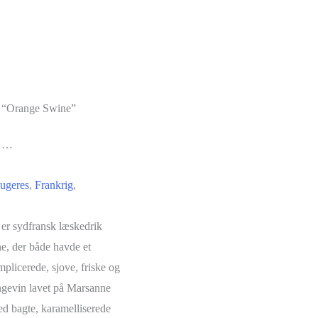
 “Orange Swine”
) …
ugeres
,
Frankrig
,
) er sydfransk læskedrik
ne, der både havde et
plicerede, sjove, friske og
angevin lavet på Marsanne
ed bagte, karamelliserede