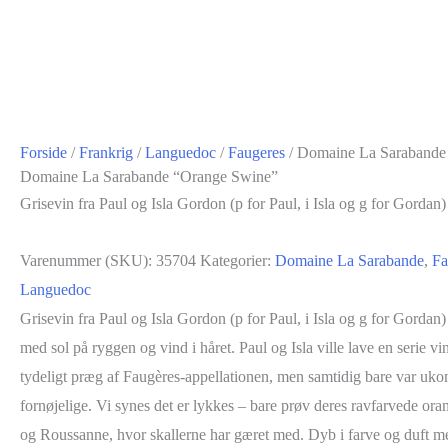
Forside
/
Frankrig
/
Languedoc
/
Faugeres
/ Domaine La Sarabande
Domaine La Sarabande “Orange Swine”
Grisevin fra Paul og Isla Gordon (p for Paul, i Isla og g for Gordan
Varenummer (SKU):
35704
Kategorier:
Domaine La Sarabande
,
Fa
Languedoc
Grisevin fra Paul og Isla Gordon (p for Paul, i Isla og g for Gordan
med sol på ryggen og vind i håret. Paul og Isla ville lave en serie vi
tydeligt præg af Faugères-appellationen, men samtidig bare var ukom
fornøjelige. Vi synes det er lykkes – bare prøv deres ravfarvede or
og Roussanne, hvor skallerne har gæret med. Dyb i farve og duft m