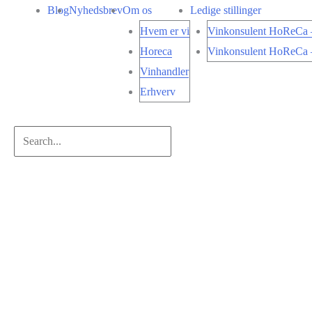
Gå
Blog
Nyhedsbrev
Om os
Ledige stillinger
til
Hvem er vi
Vinkonsulent HoReCa –
indholdet
Horeca
Vinkonsulent HoReCa –
Vinhandler
Erhverv
Search...