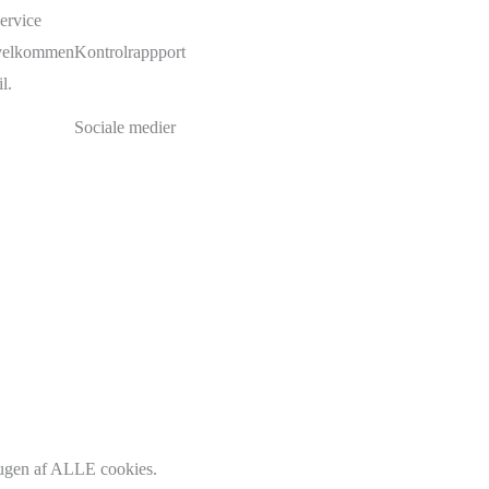
ervice
u velkommen
Kontrolrappport
l.
Sociale medier
Facebook
Instagram
Brdr. D's Vinhandel
brugen af ALLE cookies.