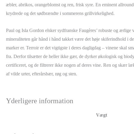
æbler, abrikos, orangeblomst og ren, frisk syre. En eminent allround
krydrede og det sødbrændte i sommerens grillvirkelighed.
Paul og Isla Gordon elsker sydfranske Faugères’ robuste og ærlige 
mineraliteten går hånd i hånd takket være det høje skiferindhold i d
marker er. Terroir er det vigtigste i deres dagligdag – vinene skal 
fra. Derfor tilsætter de heller ikke gær, de dyrker økologisk og bio
certificeret, og de filtrerer ikke nogen af deres vine. Ren og skær l
af vilde urter, efterårsbær, røg og sten.
Yderligere information
Vægt