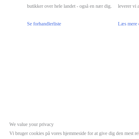
butikker over hele landet - også en nær dig.
leverer vi a
Se forhandlerliste
Læs mere 
Scroll
We value your privacy
to
Vi bruger cookies på vores hjemmeside for at give dig den mest r
Top