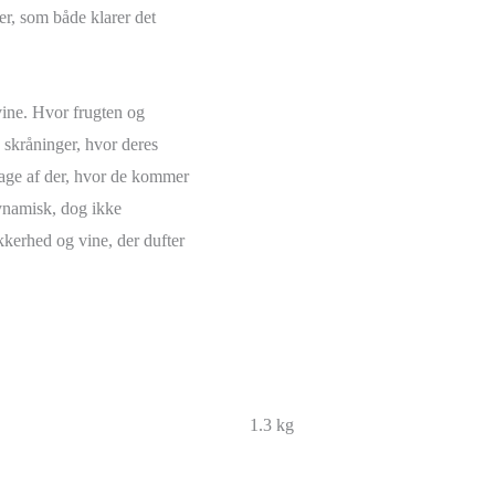
er, som både klarer det
vine. Hvor frugten og
e skråninger, hvor deres
smage af der, hvor de kommer
dynamisk, dog ikke
ækkerhed og vine, der dufter
1.3 kg