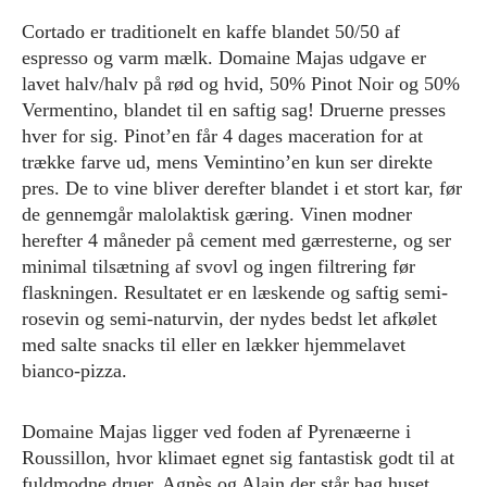
Cortado er traditionelt en kaffe blandet 50/50 af
espresso og varm mælk. Domaine Majas udgave er
lavet halv/halv på rød og hvid, 50% Pinot Noir og 50%
Vermentino, blandet til en saftig sag! Druerne presses
hver for sig. Pinot’en får 4 dages maceration for at
trække farve ud, mens Vemintino’en kun ser direkte
pres. De to vine bliver derefter blandet i et stort kar, før
de gennemgår malolaktisk gæring. Vinen modner
herefter 4 måneder på cement med gærresterne, og ser
minimal tilsætning af svovl og ingen filtrering før
flaskningen. Resultatet er en læskende og saftig semi-
rosevin og semi-naturvin, der nydes bedst let afkølet
med salte snacks til eller en lækker hjemmelavet
bianco-pizza.
Domaine Majas ligger ved foden af Pyrenæerne i
Roussillon, hvor klimaet egnet sig fantastisk godt til at
fuldmodne druer. Agnès og Alain der står bag huset,