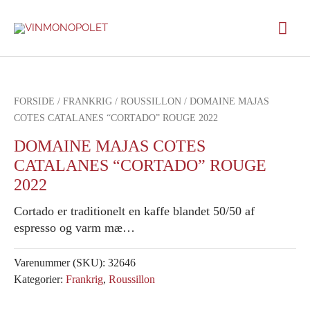
Gå
Hov
til
indholdet
FORSIDE
/
FRANKRIG
/
ROUSSILLON
/ DOMAINE MAJAS
COTES CATALANES “CORTADO” ROUGE 2022
DOMAINE MAJAS COTES
CATALANES “CORTADO” ROUGE
2022
Cortado er traditionelt en kaffe blandet 50/50 af
espresso og varm mæ…
Varenummer (SKU):
32646
Kategorier:
Frankrig
,
Roussillon