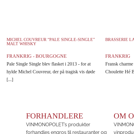
MICHEL COUVREUR “PALE SINGLE-SINGLE”
BRASSERIE LA
MALT WHISKY
FRANKRIG - BOURGOGNE
FRANKRIG
Pale Single Single blev flasket i 2013 - for at
Fransk charme m
hylde Michel Couvreur, der på tragisk vis døde
Choulette Hé Bil
[...]
FORHANDLERE
OM O
VINMONOPOLET’s produkter
VINMONOP
forhandles engros til restauranter og
vinprodu