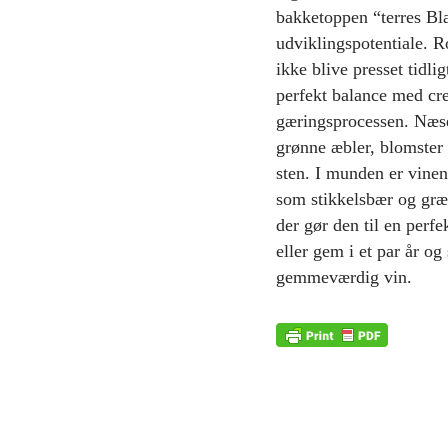
bakketoppen “terres Bla
udviklingspotentiale. R
ikke blive presset tidli
perfekt balance med cr
gæringsprocessen. Næsen
grønne æbler, blomster 
sten. I munden er vine
som stikkelsbær og græ
der gør den til en perf
eller gem i et par år o
gemmeværdig vin.