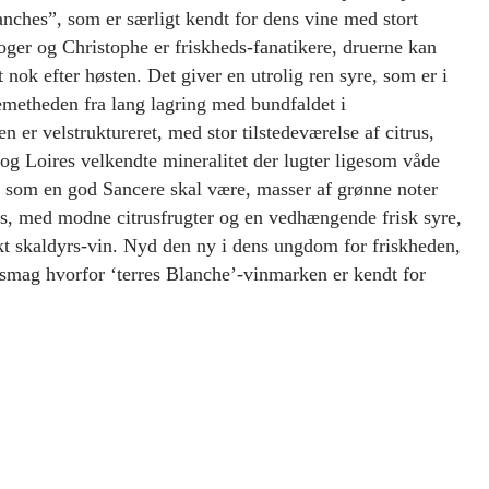
nches”, som er særligt kendt for dens vine med stort
oger og Christophe er friskheds-fanatikere, druerne kan
gt nok efter høsten. Det giver en utrolig ren syre, som er i
emetheden fra lang lagring med bundfaldet i
 er velstruktureret, med stor tilstedeværelse af citrus,
og Loires velkendte mineralitet der lugter ligesom våde
n som en god Sancere skal være, masser af grønne noter
s, med modne citrusfrugter og en vedhængende frisk syre,
ekt skaldyrs-vin. Nyd den ny i dens ungdom for friskheden,
g smag hvorfor ‘terres Blanche’-vinmarken er kendt for