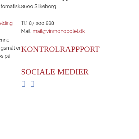
utomatisk.
8600 Silkeborg
elding
Tlf. 87 200 888
Mail:
mail@vinmonopolet.dk
enne
KONTROLRAPPPORT
rgsmål er
os på
SOCIALE MEDIER
Facebook
Instagram
BRDR. D'S VINHANDEL