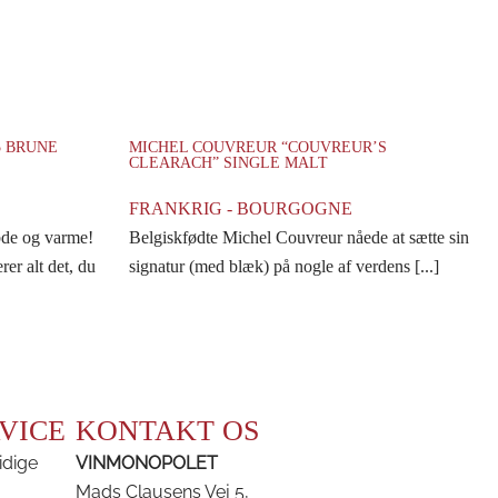
5 BRUNE
MICHEL COUVREUR “COUVREUR’S
CLEARACH” SINGLE MALT
FRANKRIG - BOURGOGNE
bde og varme!
Belgiskfødte Michel Couvreur nåede at sætte sin
er alt det, du
signatur (med blæk) på nogle af verdens [...]
VICE
KONTAKT OS
idige
VINMONOPOLET
Mads Clausens Vej 5,