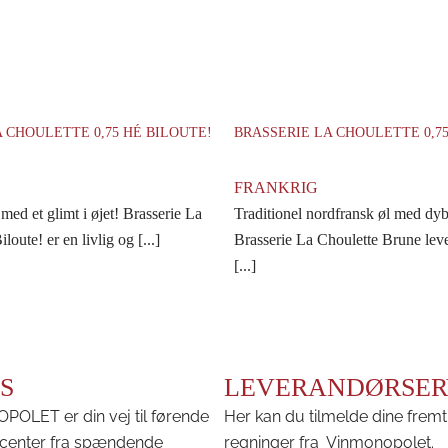
 CHOULETTE 0,75 HÉ BILOUTE!
BRASSERIE LA CHOULETTE 0,7
FRANKRIG
ed et glimt i øjet! Brasserie La
Traditionel nordfransk øl med dy
oute! er en livlig og [...]
Brasserie La Choulette Brune lever
[...]
S
LEVERANDØRSER
OLET er din vej til førende
Her kan du tilmelde dine fremt
center fra spændende
regninger fra Vinmonopolet.