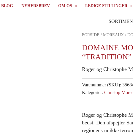
BLOG
NYHEDSBREV
OM OS
LEDIGE STILLINGER
SORTIMEN
FORSIDE
/
MOREAUX
/ D
DOMAINE MO
“TRADITION” 
Roger og Christophe Mo
Varenummer (SKU):
3568
Kategorier:
Christop More
Roger og Christophe Mor
bedst. Den afspejler Sa
regionens unikke terroi