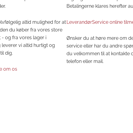
er.
Betalingerne klares herefter a
lvfølgelig altid mulighed for at
LeverandørService online tilm
den du køber fra vores store
 - og fra vores lager i
Ønsker du at høre mere om d
leverer vi altid hurtigt og
service eller har du andre spø
til dig.
du velkommen til at kontakte 
telefon eller mail.
e om os