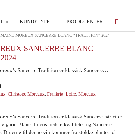
T
KUNDETYPE
PRODUCENTER
OMAINE MOREUX SANCERRE BLANC “TRADITION” 2024
REUX SANCERRE BLANC
2024
reux’s Sancerre Tradition er klassisk Sancerre…
4
aux
,
Christope Moreaux
,
Frankrig
,
Loire
,
Moreaux
eux’s Sancerre Tradition er klassisk Sancerre når et er
uvignon Blanc-druens bedste kvaliteter og Sancerre-
r. Druerne til denne vin kommer fra stokke plantet på