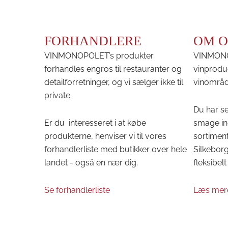
FORHANDLERE
OM O
VINMONOPOLET’s produkter
VINMONOP
forhandles engros til restauranter og
vinprodu
detailforretninger, og vi sælger ikke til
vinområd
private.
Du har se
Er du interesseret i at købe
smage in
produkterne, henviser vi til vores
sortiment
forhandlerliste med butikker over hele
Silkeborg 
landet - også en nær dig.
fleksibelt 
Se forhandlerliste
Læs mer