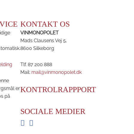
VICE
KONTAKT OS
idige
VINMONOPOLET
Mads Clausens Vej 5,
utomatisk.
8600 Silkeborg
elding
Tlf. 87 200 888
Mail:
mail@vinmonopolet.dk
enne
KONTROLRAPPPORT
rgsmål er
os på
SOCIALE MEDIER
Facebook
Instagram