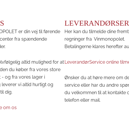
S
LEVERANDØRSER
OLET er din vej til førende
Her kan du tilmelde dine fremt
center fra spændende
regninger fra Vinmonopolet.
er.
Betalingerne klares herefter a
lvfølgelig altid mulighed for at
LeverandørService online tilm
den du køber fra vores store
 - og fra vores lager i
Ønsker du at høre mere om d
leverer vi altid hurtigt og
service eller har du andre spø
til dig.
du velkommen til at kontakte 
telefon eller mail.
e om os