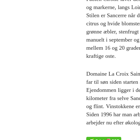
og markerne, langs Loir
Stilen er Sancerre når d
citrus og hvide blomste
grønne æbler, stenfrugt
manuelt i september og 
mellem 16 og 20 grader.
kraftige oste.
Domaine La Croix Saint 
far til søn siden start
Ejendommen ligger i de
kilometer fra selve San
og flint. Vinstokkene e
Siden 1996 har man arbe
arbejder nu efter økolo