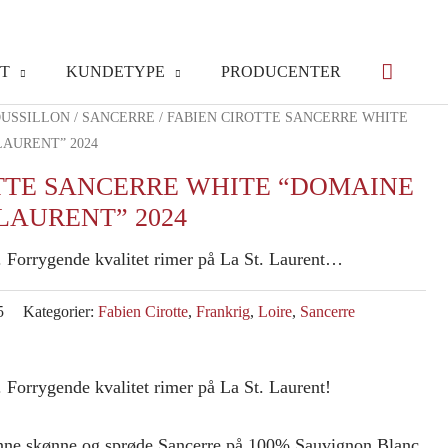
T
KUNDETYPE
PRODUCENTER
USSILLON
/
SANCERRE
/ FABIEN CIROTTE SANCERRE WHITE
LAURENT” 2024
TTE SANCERRE WHITE “DOMAINE
 LAURENT” 2024
. Forrygende kvalitet rimer på La St. Laurent…
5
Kategorier:
Fabien Cirotte
,
Frankrig
,
Loire
,
Sancerre
 Forrygende kvalitet rimer på La St. Laurent!
enne skønne og sprøde Sancerre på 100% Sauvignon Blanc