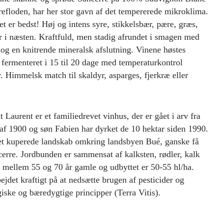
efloden, har her stor gavn af det tempererede mikroklima.
et er bedst! Høj og intens syre, stikkelsbær, pære, græs,
r i næsten. Kraftfuld, men stadig afrundet i smagen med
 og en knitrende mineralsk afslutning. Vinene høstes
fermenteret i 15 til 20 dage med temperaturkontrol
 Himmelsk match til skaldyr, asparges, fjerkræ eller
Laurent er et familiedrevet vinhus, der er gået i arv fra
en af 1900 og søn Fabien har dyrket de 10 hektar siden 1990.
t kuperede landskab omkring landsbyen Bué, ganske få
cerre. Jordbunden er sammensat af kalksten, rødler, kalk
r mellem 55 og 70 år gamle og udbyttet er 50-55 hl/ha.
jdet kraftigt på at nedsætte brugen af pesticider og
giske og bæredygtige principper (Terra Vitis).