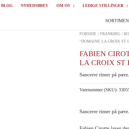
BLOG
NYHEDSBREV
OM OS
LEDIGE STILLINGER
SORTIMEN
FORSIDE
/
FRANKRIG
/
RO
“DOMAINE LA CROIX ST 
FABIEN CIRO
LA CROIX ST
Sancerre rimer på pære
Varenummer (SKU):
3305
Sancerre rimer på pære.
Fabien Cirotte laver d