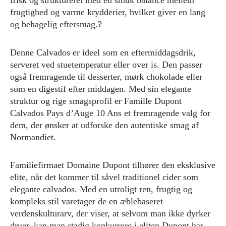
frisk og struktureret med en smuk balance mellem
frugtighed og varme krydderier, hvilket giver en lang
og behagelig eftersmag.?
Denne Calvados er ideel som en eftermiddagsdrik,
serveret ved stuetemperatur eller over is. Den passer
også fremragende til desserter, mørk chokolade eller
som en digestif efter middagen. Med sin elegante
struktur og rige smagsprofil er Famille Dupont
Calvados Pays d’Auge 10 Ans et fremragende valg for
dem, der ønsker at udforske den autentiske smag af
Normandiet.
Familiefirmaet Domaine Dupont tilhører den eksklusive
elite, når det kommer til såvel traditionel cider som
elegante calvados. Med en utroligt ren, frugtig og
kompleks stil varetager de en æblebaseret
verdenskulturarv, der viser, at selvom man ikke dyrker
druer, kan man stadig konkurrere i eliten.Dupont har