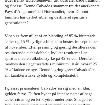
ædel fransk æblebrændevin, der udstråler både tradition
og finesse. Denne Calvados stammer fra det anerkendte
Pays d’Auge-område i Normandiet, hvor Dupont-
familien har dyrket æbler og destilleret spiritus i
generationer.?
Vinen er fremstillet af en blanding af 85 % bittersøde
æbler og 15 % syrlige æbler, som høstes fra september
til november. Efter presning og gæring destilleres den
resulterende cider dobbelt, hvilket resulterer i en
spiritus med en alkoholstyrke på 42 % vol. Derefter
modnes den i egetræsfade i minimum 10 år, hvoraf 25
% af fadene er nye. Denne lagring giver Calvados’en
sin karakteristiske dybde og kompleksitet.?
I glasset præsenterer Calvados’en sig med en klar,
gylden farve. Duften byder på intense noter af bagt
æble, citrus og en let krydret undertone. Smagen er