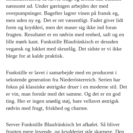
nænsomt ud. Under gæringen arbejdes der med
overpumpninger. Bagefter lagrer vinen på fransk eg,
men uden ny eg. Det er ret væsentligt. Fadet giver lidt
form og krydderi, men det maser sig ikke ind foran
frugten. Resultatet er en rødvin med renhed, saft og en
lille mørk kant. Funkstille Blaufränkisch er desuden
vegansk og lukket med skruelåg. Det sidste er vi ikke
blege for at kalde praktisk.
Funkstille er lavet i samarbejde med en producent i
sekstende generation fra Niederösterreich. Serien har
fokus på klassiske østrigske druer i en moderne stil. Det
er vin, man forstår med det samme. Og det er en god
ting. Her er ingen unødig støj, bare vellavet østrigsk
rødvin med frugt, friskhed og charme.
Server Funkstille Blaufränkisch let afkølet. Så bliver
frugten mere levende, og krydderiet står skarpere. Den