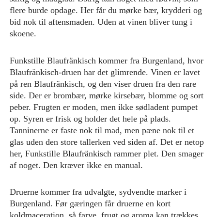
flere burde opdage. Her får du mørke bær, krydderi og
bid nok til aftensmaden. Uden at vinen bliver tung i
skoene.
Funkstille Blaufränkisch kommer fra Burgenland, hvor
Blaufränkisch-druen har det glimrende. Vinen er lavet
på ren Blaufränkisch, og den viser druen fra den rare
side. Der er brombær, mørke kirsebær, blomme og sort
peber. Frugten er moden, men ikke sødladent pumpet
op. Syren er frisk og holder det hele på plads.
Tanninerne er faste nok til mad, men pæne nok til et
glas uden den store tallerken ved siden af. Det er netop
her, Funkstille Blaufränkisch rammer plet. Den smager
af noget. Den kræver ikke en manual.
Druerne kommer fra udvalgte, sydvendte marker i
Burgenland. Før gæringen får druerne en kort
koldmaceration, så farve, frugt og aroma kan trækkes