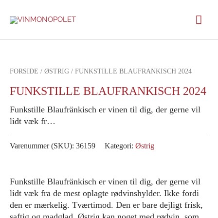
Gå
Hov
til
indholdet
FORSIDE
/
ØSTRIG
/ FUNKSTILLE BLAUFRANKISCH 2024
FUNKSTILLE BLAUFRANKISCH 2024
Funkstille Blaufränkisch er vinen til dig, der gerne vil
lidt væk fr…
Varenummer (SKU):
36159
Kategori:
Østrig
Funkstille Blaufränkisch er vinen til dig, der gerne vil
lidt væk fra de mest oplagte rødvinshylder. Ikke fordi
den er mærkelig. Tværtimod. Den er bare dejligt frisk,
saftig og madglad. Østrig kan noget med rødvin, som