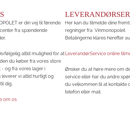
S
LEVERANDØRSER
OLET er din vej til førende
Her kan du tilmelde dine fremt
center fra spændende
regninger fra Vinmonopolet.
er.
Betalingerne klares herefter a
lvfølgelig altid mulighed for at
LeverandørService online tilm
den du køber fra vores store
 - og fra vores lager i
Ønsker du at høre mere om d
leverer vi altid hurtigt og
service eller har du andre spø
til dig.
du velkommen til at kontakte 
telefon eller mail.
e om os