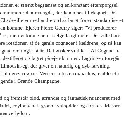
ionen er stærkt begrænset og en konstant efterspørgsel
s minimerer den mængde, der kan afses til eksport. Det
Chadeville er med andre ord så langt fra en standardiseret
an komme. Ejeren Pierre Gourry siger: ”Vi producerer
ret, men vi kunne nemt sælge langt mere. Det ville bare
cere rotationen af de gamle cognacer i kældrene, og så kan
cognac om nogle få år. Det ønsker vi ikke.” Al Cognac fra
 destilleret og lagret på ejendommen. Lagringen foregår
Limousin-eg, der giver en naturlig og dyb farvning.
et til deres cognac. Verdens ældste cognachus, etableret i
iggende i Grande Champagne.
 og fremstår blød, afrundet og fantastisk nuanceret med
dadel, ceylonkanel, grønne valnødder og abrikos. Masser
 nuancerigdom.