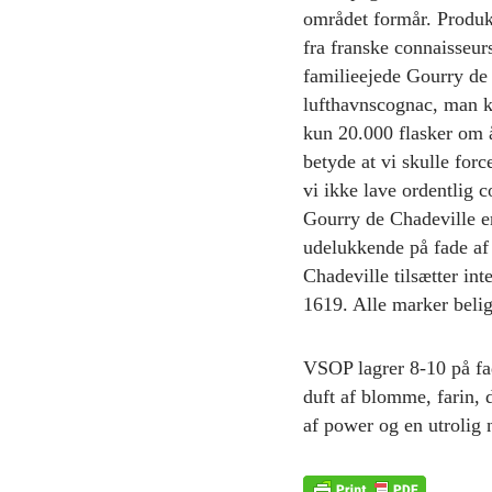
området formår. Produkt
fra franske connaisseur
familieejede Gourry de 
lufthavnscognac, man k
kun 20.000 flasker om å
betyde at vi skulle for
vi ikke lave ordentlig 
Gourry de Chadeville er
udelukkende på fade af 
Chadeville tilsætter int
1619. Alle marker bel
VSOP lagrer 8-10 på fad
duft af blomme, farin, 
af power og en utrolig