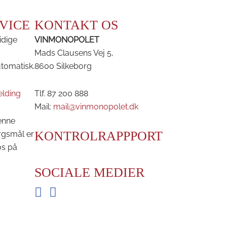
VICE
KONTAKT OS
idige
VINMONOPOLET
Mads Clausens Vej 5,
utomatisk.
8600 Silkeborg
elding
Tlf. 87 200 888
Mail:
mail@vinmonopolet.dk
enne
KONTROLRAPPPORT
rgsmål er
os på
SOCIALE MEDIER
Facebook
Instagram
BRDR. D'S VINHANDEL