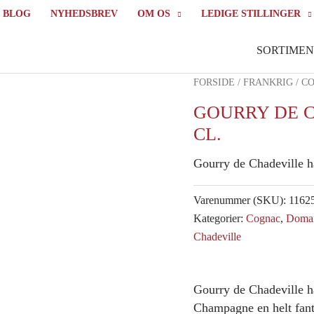
BLOG
NYHEDSBREV
OM OS
LEDIGE STILLINGER
SORTIMEN
FORSIDE
/
FRANKRIG
/
C
GOURRY DE C
CL.
Gourry de Chadeville 
Varenummer (SKU):
1162
Kategorier:
Cognac
,
Doma
Chadeville
Gourry de Chadeville h
Champagne en helt fanta