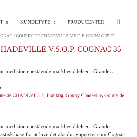
T
KUNDETYPE
PRODUCENTER
OGNAC
/ GOURRY DE CHADEVILLE V.S.O.P. COGNAC 35 CL.
HADEVILLE V.S.O.P. COGNAC 35
har med sine enestående markbesiddelser i Grande…
5
ine de CHADEVILLE
,
Frankrig
,
Gourry Chadeville
,
Gourry de
ar med sine enestående markbesiddelser i Grande
stisk base for at lave det absolut ypperste, som Cognac