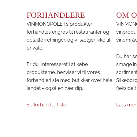
FORHANDLERE
OM O
VINMONOPOLET’s produkter
VINMONOP
forhandles engros til restauranter og
vinprodu
detailforretninger, og vi sælger ikke til
vinområd
private.
Du har se
Er du interesseret i at købe
smage in
produkterne, henviser vi til vores
sortiment
forhandlerliste med butikker over hele
Silkeborg 
landet - også en nær dig.
fleksibelt 
Se forhandlerliste
Læs mer