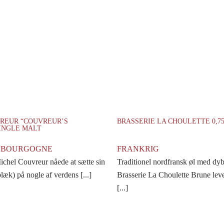
REUR “COUVREUR’S
BRASSERIE LA CHOULETTE 0,7
INGLE MALT
- BOURGOGNE
FRANKRIG
ichel Couvreur nåede at sætte sin
Traditionel nordfransk øl med dy
læk) på nogle af verdens [...]
Brasserie La Choulette Brune lever
[...]