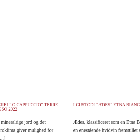
NERELLO CAPPUCCIO” TERRE
I CUSTODI “ÆDES” ETNA BIANC
SSO 2022
mineralrige jord og det
Ædes, klassificeret som en Etna 
roklima giver mulighed for
en enestående hvidvin fremstillet af
...]