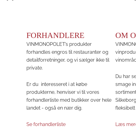
FORHANDLERE
OM O
VINMONOPOLET’s produkter
VINMONOP
forhandles engros til restauranter og
vinprodu
detailforretninger, og vi sælger ikke til
vinområd
private.
Du har se
Er du interesseret i at købe
smage in
produkterne, henviser vi til vores
sortiment
forhandlerliste med butikker over hele
Silkeborg 
landet - også en nær dig.
fleksibelt 
Se forhandlerliste
Læs mer