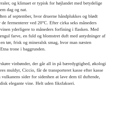
raler, og klimaet er typisk for højlandet med betydelige
em dag og nat.
dten af september, hvor druerne håndplukkes og blødt
or de fermenterer ved 20°C. Efter cirka seks måneders
 vinen yderligere to måneders forfining i flasken. Med
engul farve, en fuld og blomstret duft med antydninger af
ip en tør, frisk og mineralsk smag, hvor man næsten
Etna trone i baggrunden.
lvskøre vinbønder, der går all in på bæredygtighed, økologi
es muldyr, Ciccio, får de transporteret kasse efter kasse
 vulkanens sider for sidenhen at lave dem til duftende,
sk elegante vine. Helt uden fiksfakseri.