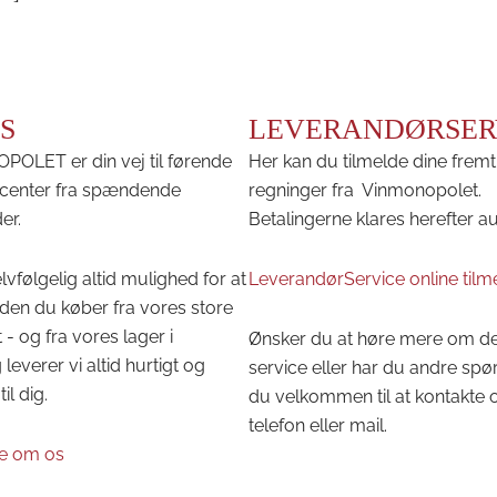
S
LEVERANDØRSER
OLET er din vej til førende
Her kan du tilmelde dine fremt
center fra spændende
regninger fra Vinmonopolet.
er.
Betalingerne klares herefter a
lvfølgelig altid mulighed for at
LeverandørService online tilm
den du køber fra vores store
 - og fra vores lager i
Ønsker du at høre mere om d
leverer vi altid hurtigt og
service eller har du andre spø
til dig.
du velkommen til at kontakte 
telefon eller mail.
e om os