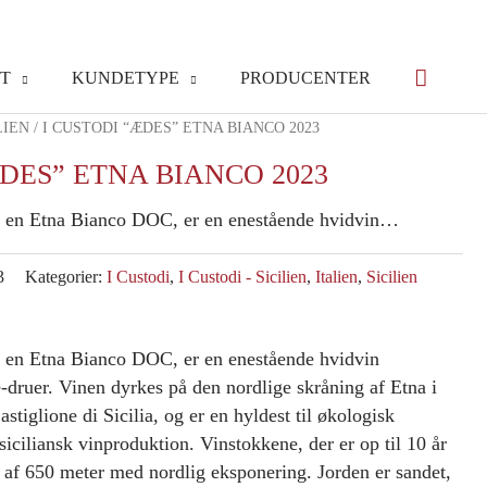
T
KUNDETYPE
PRODUCENTER
LIEN
/ I CUSTODI “ÆDES” ETNA BIANCO 2023
ÆDES” ETNA BIANCO 2023
m en Etna Bianco DOC, er en enestående hvidvin…
3
Kategorier:
I Custodi
,
I Custodi - Sicilien
,
Italien
,
Sicilien
m en Etna Bianco DOC, er en enestående hvidvin
te-druer. Vinen dyrkes på den nordlige skråning af Etna i
tiglione di Sicilia, og er en hyldest til økologisk
siciliansk vinproduktion. Vinstokkene, der er op til 10 år
e af 650 meter med nordlig eksponering. Jorden er sandet,