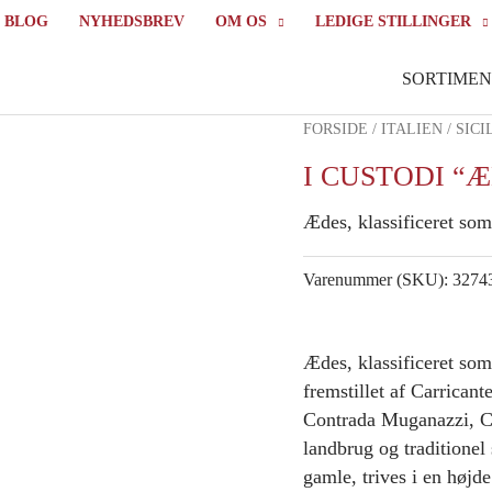
BLOG
NYHEDSBREV
OM OS
LEDIGE STILLINGER
SORTIMEN
FORSIDE
/
ITALIEN
/
SICI
I CUSTODI “
Ædes, klassificeret so
Varenummer (SKU):
3274
Ædes, klassificeret so
fremstillet af Carrican
Contrada Muganazzi, Cas
landbrug og traditionel 
gamle, trives i en højd