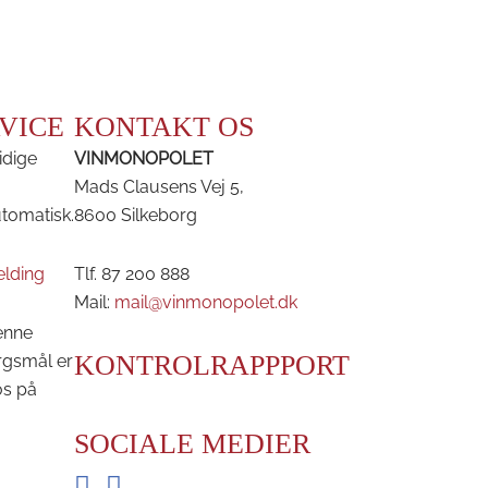
VICE
KONTAKT OS
idige
VINMONOPOLET
Mads Clausens Vej 5,
utomatisk.
8600 Silkeborg
elding
Tlf. 87 200 888
Mail:
mail@vinmonopolet.dk
enne
KONTROLRAPPPORT
rgsmål er
os på
SOCIALE MEDIER
Facebook
Instagram