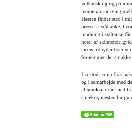
vulkansk og rig på mine
temperaturudsving mell
Høsten finder sted i mi
presses i ståltanke, hv
modning i ståltanke får
noter af skinnende gyld
citrus, tilbyder hver s
fornemmer det smukke 
I custodi er en flok ha
og i samarbejde med der
af smukke druer ned fra
smækre, næsten burgundi