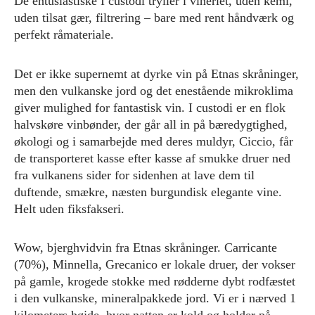
De entusiastiske I custodi tryller i vineriet, uden kemi,
uden tilsat gær, filtrering – bare med rent håndværk og
perfekt råmateriale.
Det er ikke supernemt at dyrke vin på Etnas skråninger,
men den vulkanske jord og det enestående mikroklima
giver mulighed for fantastisk vin. I custodi er en flok
halvskøre vinbønder, der går all in på bæredygtighed,
økologi og i samarbejde med deres muldyr, Ciccio, får
de transporteret kasse efter kasse af smukke druer ned
fra vulkanens sider for sidenhen at lave dem til
duftende, smækre, næsten burgundisk elegante vine.
Helt uden fiksfakseri.
Wow, bjerghvidvin fra Etnas skråninger. Carricante
(70%), Minnella, Grecanico er lokale druer, der vokser
på gamle, krogede stokke med rødderne dybt rodfæstet
i den vulkanske, mineralpakkede jord. Vi er i nærved 1