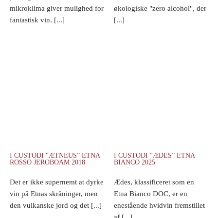
mikroklima giver mulighed for
økologiske "zero alcohol", der
fantastisk vin. [...]
[...]
I CUSTODI “ÆTNEUS” ETNA
I CUSTODI “ÆDES” ETNA
ROSSO JEROBOAM 2018
BIANCO 2025
Det er ikke supernemt at dyrke
Ædes, klassificeret som en
vin på Etnas skråninger, men
Etna Bianco DOC, er en
den vulkanske jord og det [...]
enestående hvidvin fremstillet
af [...]