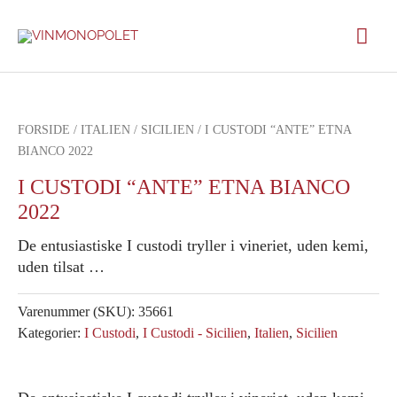
Gå
Hov
til
indholdet
FORSIDE
/
ITALIEN
/
SICILIEN
/ I CUSTODI “ANTE” ETNA
BIANCO 2022
I CUSTODI “ANTE” ETNA BIANCO
2022
De entusiastiske I custodi tryller i vineriet, uden kemi,
uden tilsat …
Varenummer (SKU):
35661
Kategorier:
I Custodi
,
I Custodi - Sicilien
,
Italien
,
Sicilien