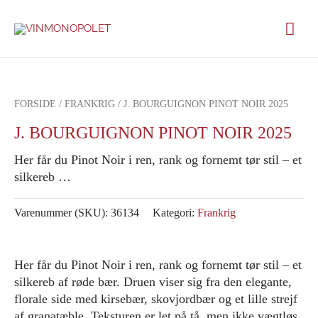
Gå
Hov
til
indholdet
FORSIDE
/
FRANKRIG
/ J. BOURGUIGNON PINOT NOIR 2025
J. BOURGUIGNON PINOT NOIR 2025
Her får du Pinot Noir i ren, rank og fornemt tør stil – et
silkereb …
Varenummer (SKU):
36134
Kategori:
Frankrig
Her får du Pinot Noir i ren, rank og fornemt tør stil – et
silkereb af røde bær. Druen viser sig fra den elegante,
florale side med kirsebær, skovjordbær og et lille strejf
af granatæble. Teksturen er let på tå, men ikke vægtløs