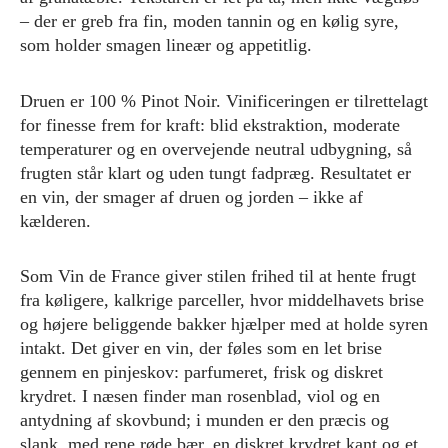
– der er greb fra fin, moden tannin og en kølig syre,
som holder smagen lineær og appetitlig.
Druen er 100 % Pinot Noir. Vinificeringen er tilrettelagt
for finesse frem for kraft: blid ekstraktion, moderate
temperaturer og en overvejende neutral udbygning, så
frugten står klart og uden tungt fadpræg. Resultatet er
en vin, der smager af druen og jorden – ikke af
kælderen.
Som Vin de France giver stilen frihed til at hente frugt
fra køligere, kalkrige parceller, hvor middelhavets brise
og højere beliggende bakker hjælper med at holde syren
intakt. Det giver en vin, der føles som en let brise
gennem en pinjeskov: parfumeret, frisk og diskret
krydret. I næsen finder man rosenblad, viol og en
antydning af skovbund; i munden er den præcis og
slank, med rene røde bær, en diskret krydret kant og et