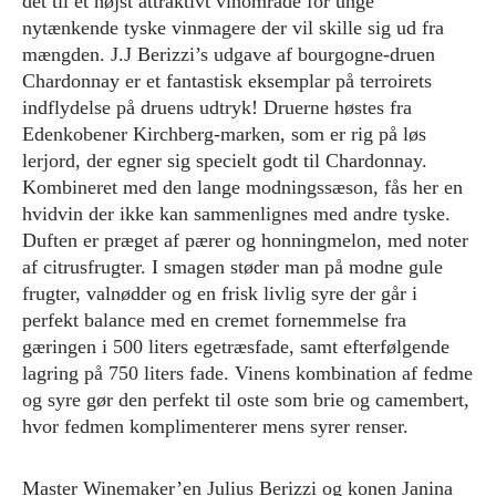
det til et højst attraktivt vinområde for unge
nytænkende tyske vinmagere der vil skille sig ud fra
mængden. J.J Berizzi’s udgave af bourgogne-druen
Chardonnay er et fantastisk eksemplar på terroirets
indflydelse på druens udtryk! Druerne høstes fra
Edenkobener Kirchberg-marken, som er rig på løs
lerjord, der egner sig specielt godt til Chardonnay.
Kombineret med den lange modningssæson, fås her en
hvidvin der ikke kan sammenlignes med andre tyske.
Duften er præget af pærer og honningmelon, med noter
af citrusfrugter. I smagen støder man på modne gule
frugter, valnødder og en frisk livlig syre der går i
perfekt balance med en cremet fornemmelse fra
gæringen i 500 liters egetræsfade, samt efterfølgende
lagring på 750 liters fade. Vinens kombination af fedme
og syre gør den perfekt til oste som brie og camembert,
hvor fedmen komplimenterer mens syrer renser.
Master Winemaker’en Julius Berizzi og konen Janina