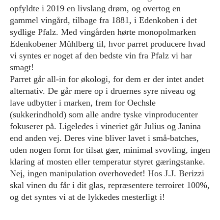
opfyldte i 2019 en livslang drøm, og overtog en
gammel vingård, tilbage fra 1881, i Edenkoben i det
sydlige Pfalz. Med vingården hørte monopolmarken
Edenkobener Mühlberg til, hvor parret producere hvad
vi syntes er noget af den bedste vin fra Pfalz vi har
smagt!
Parret går all-in for økologi, for dem er der intet andet
alternativ. De går mere op i druernes syre niveau og
lave udbytter i marken, frem for Oechsle
(sukkerindhold) som alle andre tyske vinproducenter
fokuserer på. Ligeledes i vineriet går Julius og Janina
end anden vej. Deres vine bliver lavet i små-batches,
uden nogen form for tilsat gær, minimal svovling, ingen
klaring af mosten eller temperatur styret gæringstanke.
Nej, ingen manipulation overhovedet! Hos J.J. Berizzi
skal vinen du får i dit glas, repræsentere terroiret 100%,
og det syntes vi at de lykkedes mesterligt i!