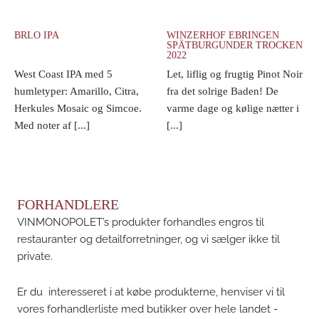
BRLO IPA
WINZERHOF EBRINGEN
SPÄTBURGUNDER TROCKEN
2022
West Coast IPA med 5
Let, liflig og frugtig Pinot Noir
humletyper: Amarillo, Citra,
fra det solrige Baden! De
Herkules Mosaic og Simcoe.
varme dage og kølige nætter i
Med noter af [...]
[...]
FORHANDLERE
VINMONOPOLET’s produkter forhandles engros til
restauranter og detailforretninger, og vi sælger ikke til
private.
Er du interesseret i at købe produkterne, henviser vi til
vores forhandlerliste med butikker over hele landet -