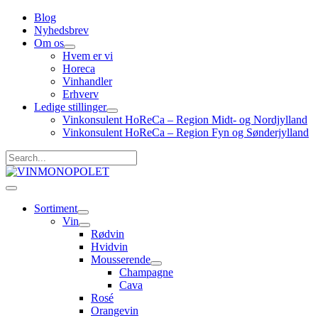
Gå
Blog
til
Nyhedsbrev
indholdet
Om os
Hvem er vi
Horeca
Vinhandler
Erhverv
Ledige stillinger
Vinkonsulent HoReCa – Region Midt- og Nordjylland
Vinkonsulent HoReCa – Region Fyn og Sønderjylland
Search...
Hovedmenu
Sortiment
Vin
Rødvin
Hvidvin
Mousserende
Champagne
Cava
Rosé
Orangevin