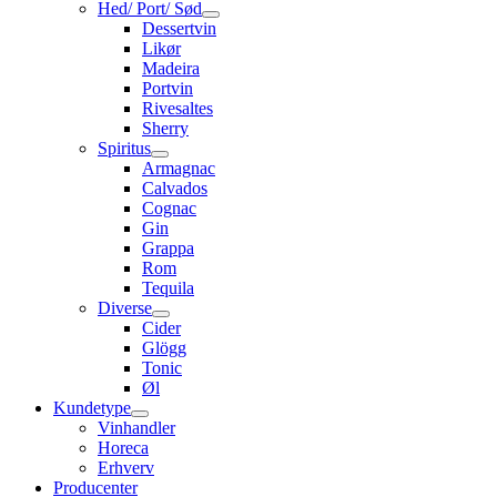
Hed/ Port/ Sød
Dessertvin
Likør
Madeira
Portvin
Rivesaltes
Sherry
Spiritus
Armagnac
Calvados
Cognac
Gin
Grappa
Rom
Tequila
Diverse
Cider
Glögg
Tonic
Øl
Kundetype
Vinhandler
Horeca
Erhverv
Producenter