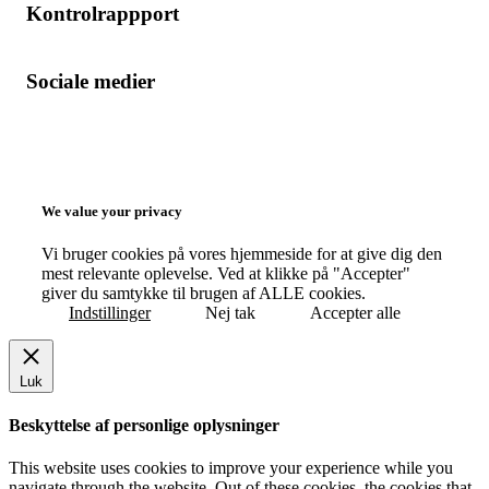
Kontrolrappport
Sociale medier
Facebook
Instagram
Brdr. D's Vinhandel
Scroll
to
Top
We value your privacy
Vi bruger cookies på vores hjemmeside for at give dig den
mest relevante oplevelse. Ved at klikke på "Accepter"
giver du samtykke til brugen af ALLE cookies.
Indstillinger
Nej tak
Accepter alle
Luk
Beskyttelse af personlige oplysninger
This website uses cookies to improve your experience while you
navigate through the website. Out of these cookies, the cookies that