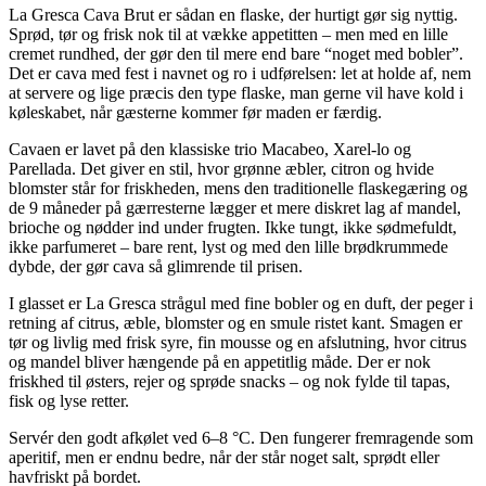
La Gresca Cava Brut er sådan en flaske, der hurtigt gør sig nyttig.
Sprød, tør og frisk nok til at vække appetitten – men med en lille
cremet rundhed, der gør den til mere end bare “noget med bobler”.
Det er cava med fest i navnet og ro i udførelsen: let at holde af, nem
at servere og lige præcis den type flaske, man gerne vil have kold i
køleskabet, når gæsterne kommer før maden er færdig.
Cavaen er lavet på den klassiske trio Macabeo, Xarel-lo og
Parellada. Det giver en stil, hvor grønne æbler, citron og hvide
blomster står for friskheden, mens den traditionelle flaskegæring og
de 9 måneder på gærresterne lægger et mere diskret lag af mandel,
brioche og nødder ind under frugten. Ikke tungt, ikke sødmefuldt,
ikke parfumeret – bare rent, lyst og med den lille brødkrummede
dybde, der gør cava så glimrende til prisen.
I glasset er La Gresca strågul med fine bobler og en duft, der peger i
retning af citrus, æble, blomster og en smule ristet kant. Smagen er
tør og livlig med frisk syre, fin mousse og en afslutning, hvor citrus
og mandel bliver hængende på en appetitlig måde. Der er nok
friskhed til østers, rejer og sprøde snacks – og nok fylde til tapas,
fisk og lyse retter.
Servér den godt afkølet ved 6–8 °C. Den fungerer fremragende som
aperitif, men er endnu bedre, når der står noget salt, sprødt eller
havfriskt på bordet.