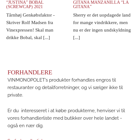
“JUSTINA” BOBAL
GITANA MANZANILLA “LA
(SCREWCAP) 2021
GITANA”
Tårnhøj Genkøbsfaktor -
Sherry er det uopdagede land
Skriver Rolf Madsen fra
for mange vindrikkere, men
Vinexpressen! Skal man
nu er der ingen undskyldning
drikke Bobal, skal [...]
[...]
FORHANDLERE
VINMONOPOLET’s produkter forhandles engros til
restauranter og detailforretninger, og vi sælger ikke til
private.
Er du interesseret i at købe produkterne, henviser vi til
vores forhandlerliste med butikker over hele landet -
også en nær dig.