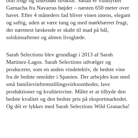
blid frugt og silkeblød struktur. Sådan er vilddyrket
Garnacha fra Navarras højder – næsten 650 meter over
havet. Efter 4 måneders fad bliver vinen intens, elegant
og saftig, uden at være tung og med mørkbærret frugt,
der nærmest læskende er skabt til mad på bål,
solskinsaftener og almen livsglæde.
Sarah Selections blev grundlagt i 2013 af Sarah
Martinez-Lagos. Sarah Selections udvælger og
producerer, som en anden vindetektiv, de bedste vine
fra de bedste områder i Spanien. Der arbejdes kun med
små familievinfremstillingsvirksomheder, lave
produktioner og kvalitetsvine. Målet er at tilbyde den
bedste kvalitet og den bedste pris på eksportmarkedet.
Og dét er lykkes med Sarah Selections Wild Granacha!