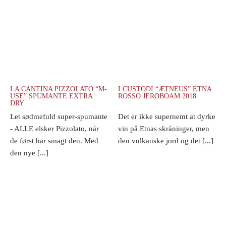
LA CANTINA PIZZOLATO “M-
I CUSTODI “ÆTNEUS” ETNA
USE” SPUMANTE EXTRA
ROSSO JEROBOAM 2018
DRY
Let sødmefuld super-spumante
Det er ikke supernemt at dyrke
- ALLE elsker Pizzolato, når
vin på Etnas skråninger, men
de først har smagt den. Med
den vulkanske jord og det [...]
den nye [...]