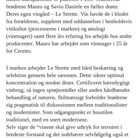
brødrene Mauro og Savio Daniele en fælles drøm:
Deres egen vingård – Le Strette. Vin havde de i blodet
fra forældrene, suppleret med uddannelser i henholdsvis
vitikultur (processerne i marken) og ønologi
(vinmageri) samt flere års erfaring fra arbejde hos andre
producenter. Mauro har arbejdet som vinmager i 25 år
for Ceretto.
I marken arbejder Le Strette med hård beskæring og
selektion gennem hele sæsonen. Dette sikrer optimal
koncentration og modne druer. Certificeret bæredygtigt
vinbrug, så ingen sprøjtemidler eller anden hårdhændet
behandling af naturen. Stilmæssigt forholder brødrene
sig pragmatisk til diskussionen mellem traditionalister
og modernister. Som udgangspunkt er husstilen
traditionel, med en snert moderisme.
Selv siger de “vinene skal give udtryk for terroiret i
bredeste forstand og det indebærer selvfølgelig også et