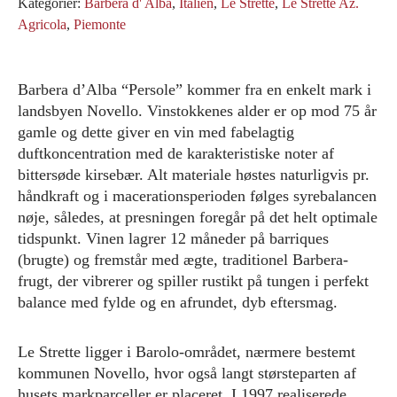
Kategorier:
Barbera d' Alba
,
Italien
,
Le Strette
,
Le Strette Az.
Agricola
,
Piemonte
Barbera d’Alba “Persole” kommer fra en enkelt mark i
landsbyen Novello. Vinstokkenes alder er op mod 75 år
gamle og dette giver en vin med fabelagtig
duftkoncentration med de karakteristiske noter af
bittersøde kirsebær. Alt materiale høstes naturligvis pr.
håndkraft og i macerationsperioden følges syrebalancen
nøje, således, at presningen foregår på det helt optimale
tidspunkt. Vinen lagrer 12 måneder på barriques
(brugte) og fremstår med ægte, traditionel Barbera-
frugt, der vibrerer og spiller rustikt på tungen i perfekt
balance med fylde og en afrundet, dyb eftersmag.
Le Strette ligger i Barolo-området, nærmere bestemt
kommunen Novello, hvor også langt størsteparten af
husets markparceller er placeret. I 1997 realiserede