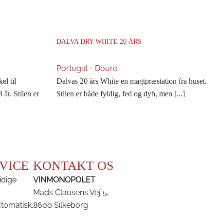
DALVA DRY WHITE 20 ÅRS
Portugal - Douro
el til
Dalvas 20 års White en magtpræstation fra huset.
 år. Stilen er
Stilen er både fyldig, fed og dyb, men [...]
VICE
KONTAKT OS
idige
VINMONOPOLET
Mads Clausens Vej 5,
utomatisk.
8600 Silkeborg