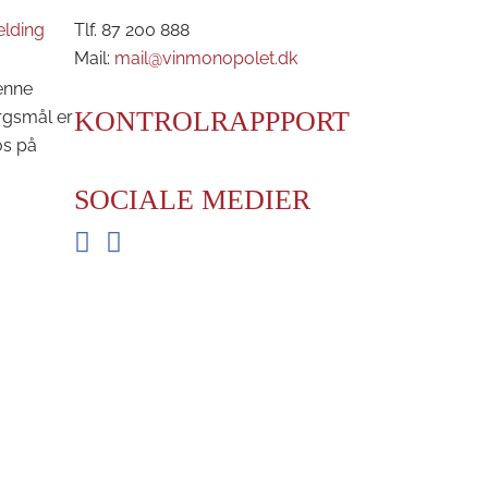
elding
Tlf. 87 200 888
Mail:
mail@vinmonopolet.dk
enne
KONTROLRAPPPORT
rgsmål er
os på
SOCIALE MEDIER
Facebook
Instagram
BRDR. D'S VINHANDEL