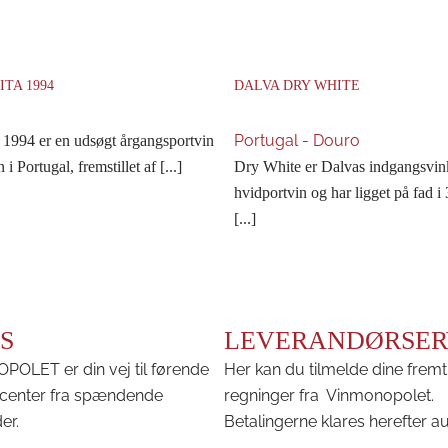
TA 1994
DALVA DRY WHITE
Portugal - Douro
 1994 er en udsøgt årgangsportvin
i Portugal, fremstillet af [...]
Dry White er Dalvas indgangsvink
hvidportvin og har ligget på fad i 3
[...]
S
LEVERANDØRSER
OLET er din vej til førende
Her kan du tilmelde dine fremt
center fra spændende
regninger fra Vinmonopolet.
er.
Betalingerne klares herefter a