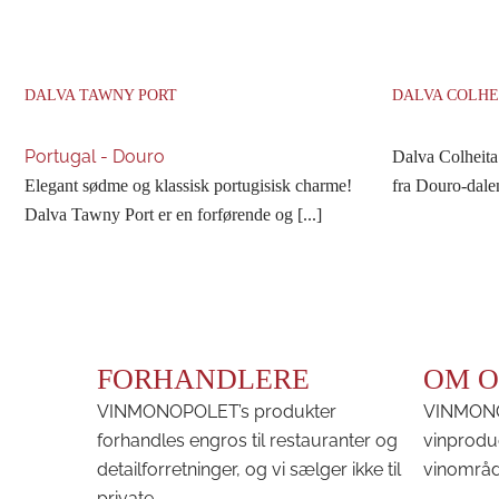
DALVA TAWNY PORT
DALVA COLHEI
Portugal - Douro
Dalva Colheita
Elegant sødme og klassisk portugisisk charme!
fra Douro-dalen 
Dalva Tawny Port er en forførende og [...]
FORHANDLERE
OM O
VINMONOPOLET’s produkter
VINMONOP
forhandles engros til restauranter og
vinprodu
detailforretninger, og vi sælger ikke til
vinområd
private.