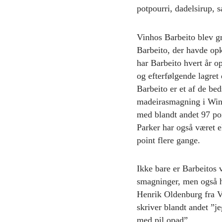
potpourri, dadelsirup, 
Vinhos Barbeito blev gr
Barbeito, der havde op
har Barbeito hvert år o
og efterfølgende lagret
Barbeito er et af de be
madeirasmagning i Wine
med blandt andet 97 poi
Parker har også været e
point flere gange.
Ikke bare er Barbeitos 
smagninger, men også h
Henrik Oldenburg fra Vi
skriver blandt andet ”je
med pil opad”.