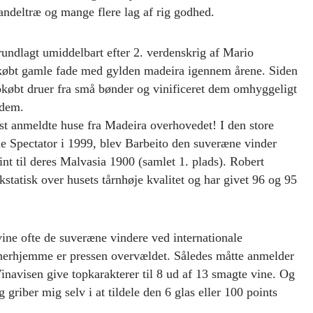
sandeltræ og mange flere lag af rig godhed.
undlagt umiddelbart efter 2. verdenskrig af Mario
købt gamle fade med gylden madeira igennem årene. Siden
pkøbt druer fra små bønder og vinificeret dem omhyggeligt
 dem.
dst anmeldte huse fra Madeira overhovedet! I den store
 Spectator i 1999, blev Barbeito den suveræne vinder
nt til deres Malvasia 1900 (samlet 1. plads). Robert
kstatisk over husets tårnhøje kvalitet og har givet 96 og 95
vine ofte de suveræne vindere ved internationale
erhjemme er pressen overvældet. Således måtte anmelder
navisen give topkarakterer til 8 ud af 13 smagte vine. Og
g griber mig selv i at tildele den 6 glas eller 100 points