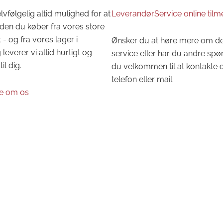
lvfølgelig altid mulighed for at
LeverandørService online tilm
den du køber fra vores store
 - og fra vores lager i
Ønsker du at høre mere om d
leverer vi altid hurtigt og
service eller har du andre spø
til dig.
du velkommen til at kontakte 
telefon eller mail.
e om os