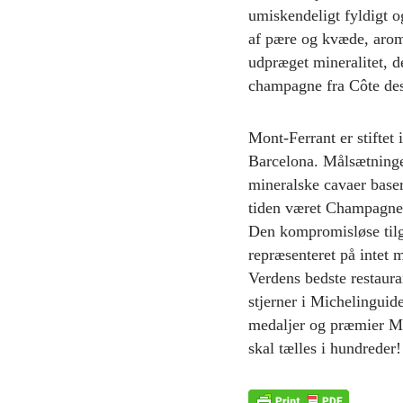
umiskendeligt fyldigt o
af pære og kvæde, aroma
udpræget mineralitet, d
champagne fra Côte des
Mont-Ferrant er stiftet 
Barcelona. Målsætningen
mineralske cavaer basere
tiden været Champagne, 
Den kompromisløse tilg
repræsenteret på intet 
Verdens bedste restaura
stjerner i Michelinguide
medaljer og præmier Mo
skal tælles i hundreder!