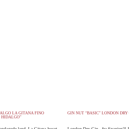
ALGO LA GITANA FINO
GIN NUT “BASIC” LONDON DRY
 HIDALGO”
uopdagede land. La Gitana-huset
London Dry Gin - fra Spanien?! J