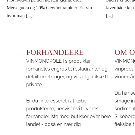
Merseguera og 20% Gewürztraminer. En vin
laver både knas
hvor man [...]
[...]
FORHANDLERE
OM O
VINMONOPOLET’s produkter
VINMONOP
forhandles engros til restauranter og
vinprodu
detailforretninger, og vi sælger ikke til
vinområd
private.
Du har se
Er du interesseret i at købe
smage in
produkterne, henviser vi til vores
sortiment
forhandlerliste med butikker over hele
Silkeborg 
landet - også en nær dig.
fleksibelt 