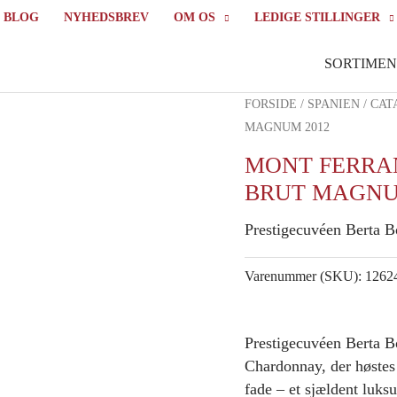
BLOG
NYHEDSBREV
OM OS
LEDIGE STILLINGER
SORTIMEN
FORSIDE
/
SPANIEN
/
CAT
MAGNUM 2012
MONT FERRAN
BRUT MAGNU
Prestigecuvéen Berta B
Varenummer (SKU):
1262
Prestigecuvéen Berta B
Chardonnay, der høstes
fade – et sjældent luks