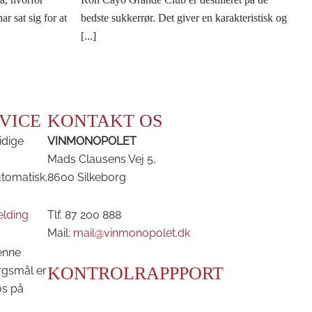
r sat sig for at
bedste sukkerrør. Det giver en karakteristisk og
[...]
VICE
KONTAKT OS
idige
VINMONOPOLET
Mads Clausens Vej 5,
utomatisk.
8600 Silkeborg
elding
Tlf. 87 200 888
Mail:
mail@vinmonopolet.dk
enne
KONTROLRAPPPORT
rgsmål er
os på