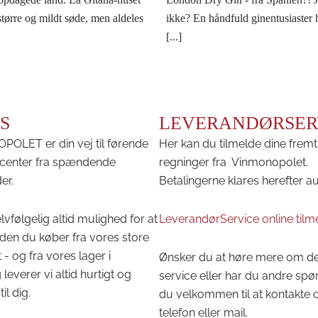
tørre og mildt søde, men aldeles
ikke? En håndfuld ginentusiaster ha
[...]
S
LEVERANDØRSER
OLET er din vej til førende
Her kan du tilmelde dine fremt
center fra spændende
regninger fra Vinmonopolet.
er.
Betalingerne klares herefter a
lvfølgelig altid mulighed for at
LeverandørService online tilm
den du køber fra vores store
 - og fra vores lager i
Ønsker du at høre mere om d
leverer vi altid hurtigt og
service eller har du andre spø
til dig.
du velkommen til at kontakte 
telefon eller mail.