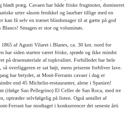
g blødt præg. Cavaen har både friske frugtnoter, domineret
tiske urter såsom fenikkel og laurbær tillige med en
er kan få selv en trænet blindsmager til at gætte på god
 Blancs! Smagen er stor og voluminøs.
i 1865 af Agusti Vilaret i Blanes, ca. 30 km. nord for
 har siden starten været friske, sprøde og ikke mindst
t på druemateriale af topkvalitet. Forbilledet har hele
så overliggeren er sat højt, mens priserne forbliver lave.
ang har betydet, at Mont-Ferrants cavaer i dag er
mindre end 45 Michelin-restauranter, alene i Spanien!
nt (ifølge San Pellegrino) El Celler de San Roca, med tre
n, optræder selvfølgelig på listen. Også antallet af
nt-Ferrant har modtaget i konkurrencer det seneste årti