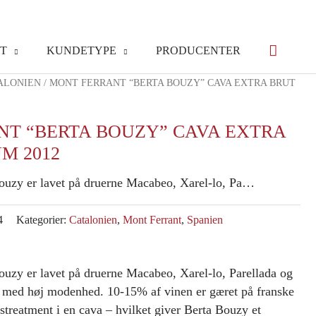
T
KUNDETYPE
PRODUCENTER
ALONIEN
/ MONT FERRANT “BERTA BOUZY” CAVA EXTRA BRUT
T “BERTA BOUZY” CAVA EXTRA
M 2012
ouzy er lavet på druerne Macabeo, Xarel-lo, Pa…
4
Kategorier:
Catalonien
,
Mont Ferrant
,
Spanien
ouzy er lavet på druerne Macabeo, Xarel-lo, Parellada og
 med høj modenhed. 10-15% af vinen er gæret på franske
ustreatment i en cava – hvilket giver Berta Bouzy et