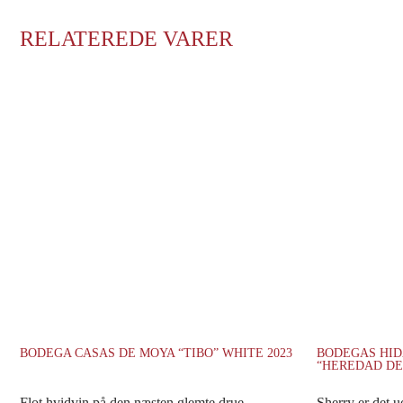
RELATEREDE VARER
BODEGA CASAS DE MOYA “TIBO” WHITE 2023
BODEGAS HID
“HEREDAD DE
Flot hvidvin på den næsten glemte drue
Sherry er det 