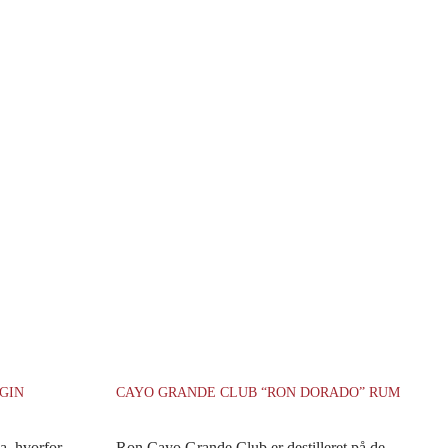
 GIN
CAYO GRANDE CLUB “RON DORADO” RUM
a, hvorfor
Ron Cayo Grande Club er destilleret på de