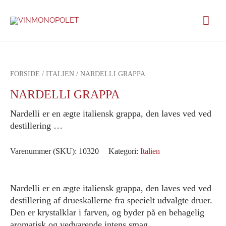
Gå
Hov
til
indholdet
FORSIDE
/
ITALIEN
/ NARDELLI GRAPPA
NARDELLI GRAPPA
Nardelli er en ægte italiensk grappa, den laves ved ved
destillering …
Varenummer (SKU):
10320
Kategori:
Italien
Nardelli er en ægte italiensk grappa, den laves ved ved
destillering af drueskallerne fra specielt udvalgte druer.
Den er krystalklar i farven, og byder på en behagelig
aromatisk og vedvarende intens smag.