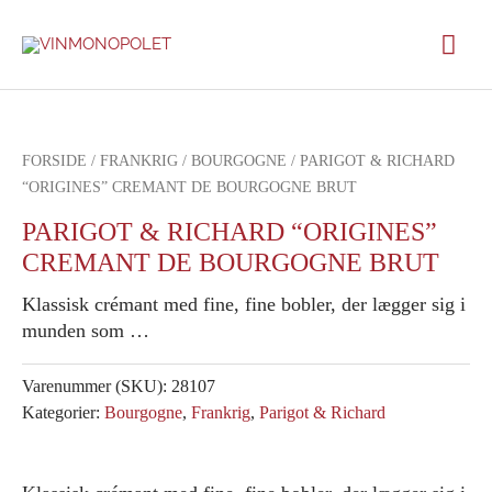
Gå
Hov
til
indholdet
FORSIDE
/
FRANKRIG
/
BOURGOGNE
/ PARIGOT & RICHARD
“ORIGINES” CREMANT DE BOURGOGNE BRUT
PARIGOT & RICHARD “ORIGINES”
CREMANT DE BOURGOGNE BRUT
Klassisk crémant med fine, fine bobler, der lægger sig i
munden som …
Varenummer (SKU):
28107
Kategorier:
Bourgogne
,
Frankrig
,
Parigot & Richard