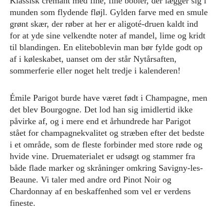
Klassisk crémant med fine, fine bobler, der lægger sig i
munden som flydende fløjl. Gylden farve med en smule
grønt skær, der røber at her er aligoté-druen kaldt ind
for at yde sine velkendte noter af mandel, lime og kridt
til blandingen. En eliteboblevin man bør fylde godt op
af i køleskabet, uanset om der står Nytårsaften,
sommerferie eller noget helt tredje i kalenderen!
Émile Parigot burde have været født i Champagne, men
det blev Bourgogne. Det lod han sig imidlertid ikke
påvirke af, og i mere end et århundrede har Parigot
stået for champagnekvalitet og stræben efter det bedste
i et område, som de fleste forbinder med store røde og
hvide vine. Druematerialet er udsøgt og stammer fra
både flade marker og skråninger omkring Savigny-les-
Beaune. Vi taler med andre ord Pinot Noir og
Chardonnay af en beskaffenhed som vel er verdens
fineste.