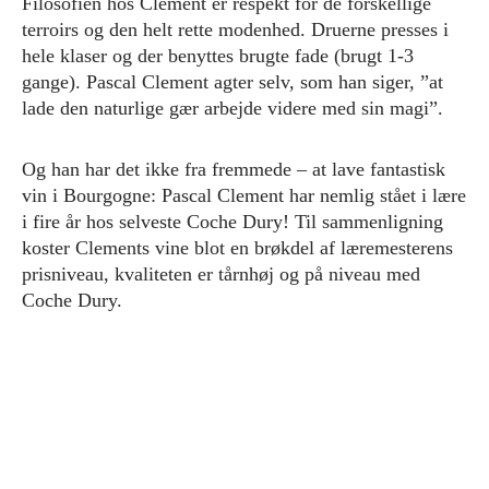
Filosofien hos Clement er respekt for de forskellige
terroirs og den helt rette modenhed. Druerne presses i
hele klaser og der benyttes brugte fade (brugt 1-3
gange). Pascal Clement agter selv, som han siger, ”at
lade den naturlige gær arbejde videre med sin magi”.
Og han har det ikke fra fremmede – at lave fantastisk
vin i Bourgogne: Pascal Clement har nemlig stået i lære
i fire år hos selveste Coche Dury! Til sammenligning
koster Clements vine blot en brøkdel af læremesterens
prisniveau, kvaliteten er tårnhøj og på niveau med
Coche Dury.