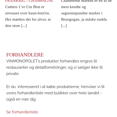
FRANKRIG - CHAMPAGNE
Chambertin marken er en af de
Cattiers 1’er Cru Brut er
mest kendte og
niveauet over basis-brut'en.
sagnomspundne marker i
Her mærkes det for alvor, at
Bourgogne, ja måske endda
den store [...]
[...]
FORHANDLERE
VINMONOPOLET’s produkter forhandles engros til
restauranter og detailforretninger, og vi sælger ikke til
private.
Er du interesseret i at købe produkterne, henviser vi til
vores forhandlerliste med butikker over hele landet -
også en nær dig.
Se forhandlerliste