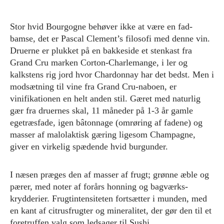
Stor hvid Bourgogne behøver ikke at være en fad-
bamse, det er Pascal Clement’s filosofi med denne vin.
Druerne er plukket på en bakkeside et stenkast fra
Grand Cru marken Corton-Charlemange, i ler og
kalkstens rig jord hvor Chardonnay har det bedst. Men i
modsætning til vine fra Grand Cru-naboen, er
vinifikationen en helt anden stil. Gæret med naturlig
gær fra druernes skal, 11 måneder på 1-3 år gamle
egetræsfade, igen bâtonnage (omrøring af fadene) og
masser af malolaktisk gæring ligesom Champagne,
giver en virkelig spædende hvid burgunder.
I næsen præges den af masser af frugt; grønne æble og
pærer, med noter af forårs honning og bagværks-
krydderier. Frugtintensiteten fortsætter i munden, med
en kant af citrusfrugter og mineralitet, der gør den til et
foretruffen valg som ledsager til Sushi.