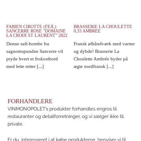
FABIEN CIROTTE (FEJL)
BRASSERIE LA CHOULETTE
SANCERRE ROSE “DOMAINE
0,33 AMBREE
LA CROIX ST LAURENT” 2022
Denne saft-bombe fra
Fransk ølhåndværk med varme
sagnomspundne Sancerre vil
og dybde! Brasserie La
pryde hvert et frokostbord
Choulette Ambrée byder på
med lette retter [...]
ægte nordfransk [...]
FORHANDLERE
VINMONOPOLET’s produkter forhandles engros til
restauranter og detailforretninger, og vi sælger ikke til
private.
Er du interesseret i at købe produkterne, henviser vi til