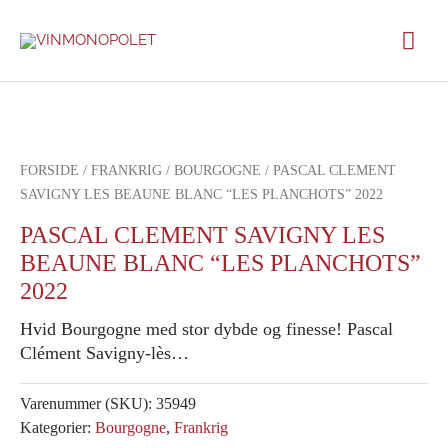
Gå
Hov
til
indholdet
FORSIDE
/
FRANKRIG
/
BOURGOGNE
/ PASCAL CLEMENT
SAVIGNY LES BEAUNE BLANC “LES PLANCHOTS” 2022
PASCAL CLEMENT SAVIGNY LES
BEAUNE BLANC “LES PLANCHOTS”
2022
Hvid Bourgogne med stor dybde og finesse! Pascal
Clément Savigny-lès…
Varenummer (SKU):
35949
Kategorier:
Bourgogne
,
Frankrig