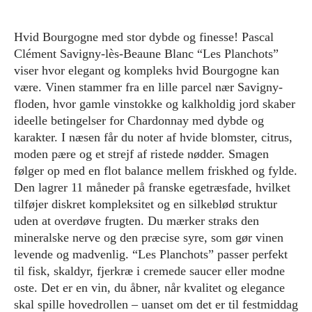
Hvid Bourgogne med stor dybde og finesse! Pascal
Clément Savigny-lès-Beaune Blanc “Les Planchots”
viser hvor elegant og kompleks hvid Bourgogne kan
være. Vinen stammer fra en lille parcel nær Savigny-
floden, hvor gamle vinstokke og kalkholdig jord skaber
ideelle betingelser for Chardonnay med dybde og
karakter. I næsen får du noter af hvide blomster, citrus,
moden pære og et strejf af ristede nødder. Smagen
følger op med en flot balance mellem friskhed og fylde.
Den lagrer 11 måneder på franske egetræsfade, hvilket
tilføjer diskret kompleksitet og en silkeblød struktur
uden at overdøve frugten. Du mærker straks den
mineralske nerve og den præcise syre, som gør vinen
levende og madvenlig. “Les Planchots” passer perfekt
til fisk, skaldyr, fjerkræ i cremede saucer eller modne
oste. Det er en vin, du åbner, når kvalitet og elegance
skal spille hovedrollen – uanset om det er til festmiddag