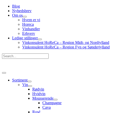
Gå
Blog
til
Nyhedsbrev
indholdet
Om os
Hvem er vi
Horeca
Vinhandler
Erhverv
Ledige stillinger
Vinkonsulent HoReCa – Region Midt- og Nordjylland
Vinkonsulent HoReCa – Region Fyn og Sønderjylland
Search...
Hovedmenu
Sortiment
Vin
Rødvin
Hvidvin
Mousserende
Champagne
Cava
Rosé