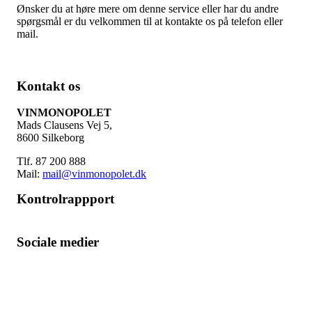
Ønsker du at høre mere om denne service eller har du andre
spørgsmål er du velkommen til at kontakte os på telefon eller
mail.
Kontakt os
VINMONOPOLET
Mads Clausens Vej 5,
8600 Silkeborg
Tlf. 87 200 888
Mail:
mail@vinmonopolet.dk
Kontrolrappport
Sociale medier
Facebook
Instagram
Brdr. D's Vinhandel
Scroll
to