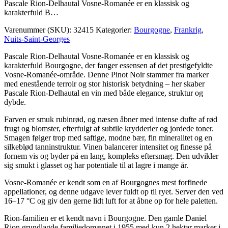
Pascale Rion-Delhautal Vosne-Romanée er en klassisk og
karakterfuld B…
Varenummer (SKU):
32415
Kategorier:
Bourgogne
,
Frankrig
,
Nuits-Saint-Georges
Pascale Rion-Delhautal Vosne-Romanée er en klassisk og
karakterfuld Bourgogne, der fanger essensen af det prestigefyldte
Vosne-Romanée-område. Denne Pinot Noir stammer fra marker
med enestående terroir og stor historisk betydning – her skaber
Pascale Rion-Delhautal en vin med både elegance, struktur og
dybde.
Farven er smuk rubinrød, og næsen åbner med intense dufte af rød
frugt og blomster, efterfulgt af subtile krydderier og jordede toner.
Smagen følger trop med saftige, modne bær, fin mineralitet og en
silkeblød tanninstruktur. Vinen balancerer intensitet og finesse på
fornem vis og byder på en lang, kompleks eftersmag. Den udvikler
sig smukt i glasset og har potentiale til at lagre i mange år.
Vosne-Romanée er kendt som en af Bourgognes mest forfinede
appellationer, og denne udgave lever fuldt op til ryet. Server den ved
16–17 °C og giv den gerne lidt luft for at åbne op for hele paletten.
Rion-familien er et kendt navn i Bourgogne. Den gamle Daniel
Rion grundlagde familiedomænet i 1955 med kun 2 hektar marker i