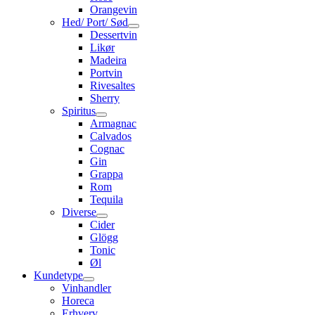
Orangevin
Hed/ Port/ Sød
Dessertvin
Likør
Madeira
Portvin
Rivesaltes
Sherry
Spiritus
Armagnac
Calvados
Cognac
Gin
Grappa
Rom
Tequila
Diverse
Cider
Glögg
Tonic
Øl
Kundetype
Vinhandler
Horeca
Erhverv