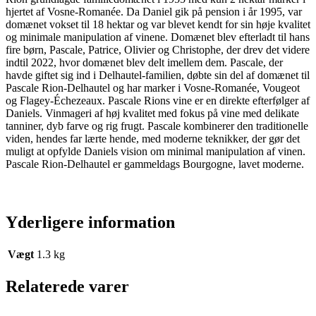
hjertet af Vosne-Romanée. Da Daniel gik på pension i år 1995, var
domænet vokset til 18 hektar og var blevet kendt for sin høje kvalitet
og minimale manipulation af vinene. Domænet blev efterladt til hans
fire børn, Pascale, Patrice, Olivier og Christophe, der drev det videre
indtil 2022, hvor domænet blev delt imellem dem. Pascale, der
havde giftet sig ind i Delhautel-familien, døbte sin del af domænet til
Pascale Rion-Delhautel og har marker i Vosne-Romanée, Vougeot
og Flagey-Échezeaux. Pascale Rions vine er en direkte efterfølger af
Daniels. Vinmageri af høj kvalitet med fokus på vine med delikate
tanniner, dyb farve og rig frugt. Pascale kombinerer den traditionelle
viden, hendes far lærte hende, med moderne teknikker, der gør det
muligt at opfylde Daniels vision om minimal manipulation af vinen.
Pascale Rion-Delhautel er gammeldags Bourgogne, lavet moderne.
Yderligere information
Vægt
1.3 kg
Relaterede varer