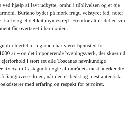
s ved hjælp af lavt udbytte, omhu i tilblivelsen og et øje
armoni. Buriano byder på mørk frugt, velstyret fad, noter
je, kaffe og et delikat myntestrejf. Fremfor alt er det en vin
ement får overtaget i harmonien.
noli i hjertet af regionen har været hjemsted for
1000 år – og det imponerende bygningsværk, der skuer ud
 ejerforhold i stort set alle Toscanas navnkundige
ver Rocca di Castagnoli nogle af områdets mest anerkendte
å Sangiovese-druen, når den er bedst og mest autentisk.
eksisterer med erfaring og respekt for terroiret.