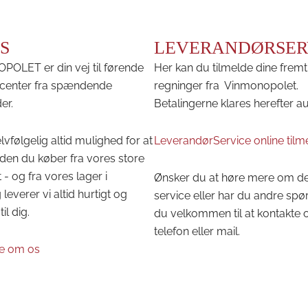
S
LEVERANDØRSER
OLET er din vej til førende
Her kan du tilmelde dine fremt
center fra spændende
regninger fra Vinmonopolet.
er.
Betalingerne klares herefter a
lvfølgelig altid mulighed for at
LeverandørService online tilm
den du køber fra vores store
 - og fra vores lager i
Ønsker du at høre mere om d
leverer vi altid hurtigt og
service eller har du andre spø
til dig.
du velkommen til at kontakte 
telefon eller mail.
e om os