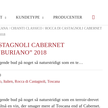
T
KUNDETYPE
PRODUCENTER
CANA
/
CHIANTI CLASSICO
/ ROCCA DI CASTAGNOLI CABERNET
018
ASTAGNOLI CABERNET
BURIANO” 2018
gende bud på noget så naturstridigt som en te…
0
o
,
Italien
,
Rocca di Castagnoli
,
Toscana
gende bud på noget så naturstridigt som en terroir-drevet
ltså en vin, der smager mere af Toscana end af Cabernet.