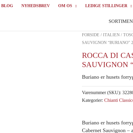
BLOG
NYHEDSBREV
OM OS
LEDIGE STILLINGER
SORTIMEN
FORSIDE
/
ITALIEN
/
TOS
SAUVIGNON “BURIANO” 2
ROCCA DI C
SAUVIGNON “
Buriano er husets forry
Varenummer (SKU):
3228
Kategorier:
Chianti Classic
Buriano er husets forry
Cabernet Sauvignon – a