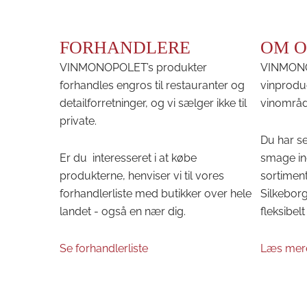
FORHANDLERE
OM O
VINMONOPOLET’s produkter
VINMONOP
forhandles engros til restauranter og
vinprodu
detailforretninger, og vi sælger ikke til
vinområd
private.
Du har se
Er du interesseret i at købe
smage in
produkterne, henviser vi til vores
sortiment
forhandlerliste med butikker over hele
Silkeborg 
landet - også en nær dig.
fleksibelt 
Se forhandlerliste
Læs mer