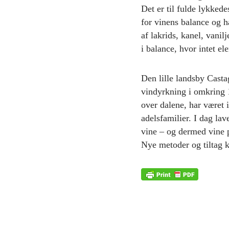
Det er til fulde lykkede
for vinens balance og h
af lakrids, kanel, vanil
i balance, hvor intet el
Den lille landsby Castag
vindyrkning i omkring 
over dalene, har været i
adelsfamilier. I dag la
vine – og dermed vine p
Nye metoder og tiltag ko