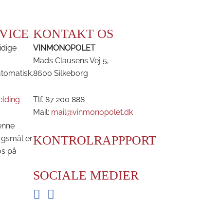
VICE
KONTAKT OS
idige
VINMONOPOLET
Mads Clausens Vej 5,
utomatisk.
8600 Silkeborg
elding
Tlf. 87 200 888
Mail:
mail@vinmonopolet.dk
enne
KONTROLRAPPPORT
rgsmål er
os på
SOCIALE MEDIER
Facebook
Instagram
BRDR. D'S VINHANDEL