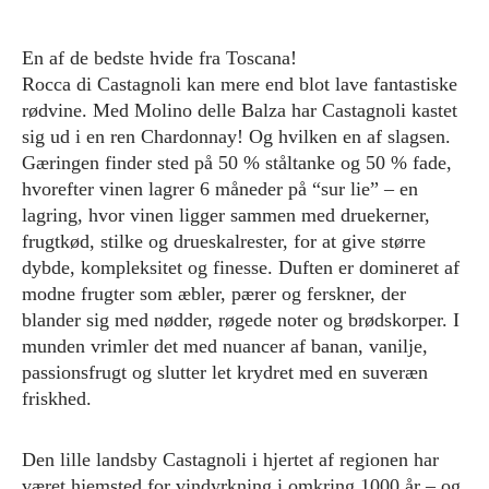
En af de bedste hvide fra Toscana!
Rocca di Castagnoli kan mere end blot lave fantastiske
rødvine. Med Molino delle Balza har Castagnoli kastet
sig ud i en ren Chardonnay! Og hvilken en af slagsen.
Gæringen finder sted på 50 % ståltanke og 50 % fade,
hvorefter vinen lagrer 6 måneder på “sur lie” – en
lagring, hvor vinen ligger sammen med druekerner,
frugtkød, stilke og drueskalrester, for at give større
dybde, kompleksitet og finesse. Duften er domineret af
modne frugter som æbler, pærer og ferskner, der
blander sig med nødder, røgede noter og brødskorper. I
munden vrimler det med nuancer af banan, vanilje,
passionsfrugt og slutter let krydret med en suveræn
friskhed.
Den lille landsby Castagnoli i hjertet af regionen har
været hjemsted for vindyrkning i omkring 1000 år – og