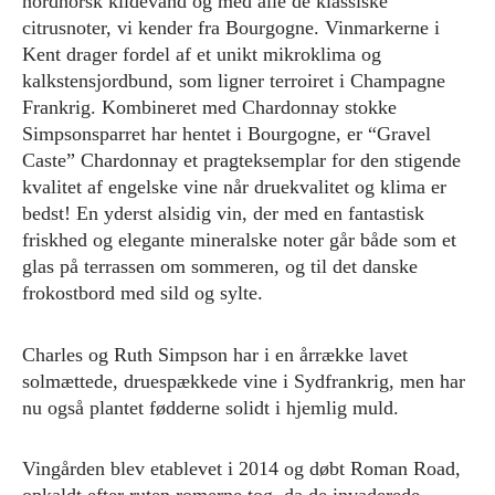
nordnorsk kildevand og med alle de klassiske
citrusnoter, vi kender fra Bourgogne. Vinmarkerne i
Kent drager fordel af et unikt mikroklima og
kalkstensjordbund, som ligner terroiret i Champagne
Frankrig. Kombineret med Chardonnay stokke
Simpsonsparret har hentet i Bourgogne, er “Gravel
Caste” Chardonnay et pragteksemplar for den stigende
kvalitet af engelske vine når druekvalitet og klima er
bedst! En yderst alsidig vin, der med en fantastisk
friskhed og elegante mineralske noter går både som et
glas på terrassen om sommeren, og til det danske
frokostbord med sild og sylte.
Charles og Ruth Simpson har i en årrække lavet
solmættede, druespækkede vine i Sydfrankrig, men har
nu også plantet fødderne solidt i hjemlig muld.
Vingården blev etablevet i 2014 og døbt Roman Road,