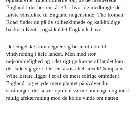
opkaldt efter ruten romerne tog, da de invaderede
England i det herrens år 43 – hvor de medbragte de
første vinstokke til England nogensinde. The Roman
Road finder du på de solbeskinnede og kalkholdige
bakker i Kent – også kaldet Englands have.
Det engelske klima egner sig bestemt ikke til
vindyrkning i hele landet. Men med stor
nøjsommelighed og i det rigtige hjørne af landet kan
det lade sig gøre. Det er faktisk helt ideelt! Simpsons
Wine Estate ligger i et af de mest solrige områder i
England, og er ydermere plantet på sydvendte
skråninger, der sikrer optimal varme om dagen og mest
mulig afskærmning mod de kolde vinde om natten.