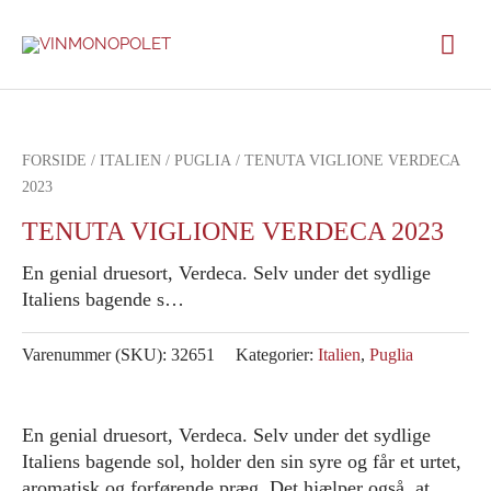
Gå
Hov
til
indholdet
FORSIDE
/
ITALIEN
/
PUGLIA
/ TENUTA VIGLIONE VERDECA
2023
TENUTA VIGLIONE VERDECA 2023
En genial druesort, Verdeca. Selv under det sydlige
Italiens bagende s…
Varenummer (SKU):
32651
Kategorier:
Italien
,
Puglia
En genial druesort, Verdeca. Selv under det sydlige
Italiens bagende sol, holder den sin syre og får et urtet,
aromatisk og forførende præg. Det hjælper også, at