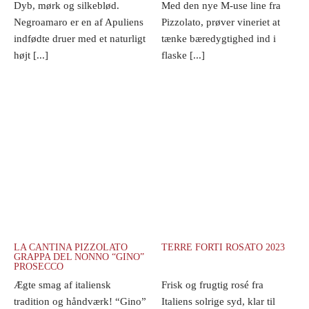
Dyb, mørk og silkeblød.
Med den nye M-use line fra
Negroamaro er en af Apuliens
Pizzolato, prøver vineriet at
indfødte druer med et naturligt
tænke bæredygtighed ind i
højt [...]
flaske [...]
LA CANTINA PIZZOLATO
TERRE FORTI ROSATO 2023
GRAPPA DEL NONNO “GINO”
PROSECCO
Ægte smag af italiensk
Frisk og frugtig rosé fra
tradition og håndværk! “Gino”
Italiens solrige syd, klar til