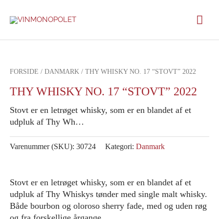
Gå
Hov
til
indholdet
FORSIDE
/
DANMARK
/ THY WHISKY NO. 17 “STOVT” 2022
THY WHISKY NO. 17 “STOVT” 2022
Stovt er en letrøget whisky, som er en blandet af et
udpluk af Thy Wh…
Varenummer (SKU):
30724
Kategori:
Danmark
Stovt er en letrøget whisky, som er en blandet af et
udpluk af Thy Whiskys tønder med single malt whisky.
Både bourbon og oloroso sherry fade, med og uden røg
og fra forskellige årgange.