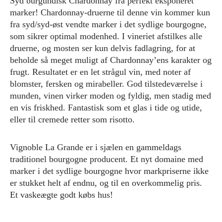
Syd burgundisk Chardonnay fra perfekt eksponeret
marker! Chardonnay-druerne til denne vin kommer kun
fra syd/syd-øst vendte marker i det sydlige bourgogne,
som sikrer optimal modenhed. I vineriet afstilkes alle
druerne, og mosten ser kun delvis fadlagring, for at
beholde så meget muligt af Chardonnay’ens karakter og
frugt. Resultatet er en let strågul vin, med noter af
blomster, fersken og mirabeller. God tilstedeværelse i
munden, vinen virker moden og fyldig, men stadig med
en vis friskhed. Fantastisk som et glas i tide og utide,
eller til cremede retter som risotto.
Vignoble La Grande er i sjælen en gammeldags
traditionel bourgogne producent. Et nyt domaine med
marker i det sydlige bourgogne hvor markpriserne ikke
er stukket helt af endnu, og til en overkommelig pris.
Et vaskeægte godt købs hus!