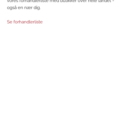
vores forhandlerliste med butikker over hele landet -
også en nær dig.
Se forhandlerliste