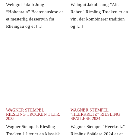
Weingut Jakob Jung
Weingut Jakob Jung "Alte
“Hohenrain” Beerenauslese er
Reben" Riesling Trocken er en
et mesterlig dessertvin fra
vin, der kombinerer tradition
Rheingau og et [...]
og [...]
WAGNER STEMPEL
WAGNER STEMPEL
RIESLING TROCKEN 1 LTR.
“HEERKRETZ” RIESLING
2023
SPATLESE 2024
Wagner Stempels Riesling
Wagner-Stempel "Heerkretz"
Trocken 1 liter er en klassisk,
Riesling Spätlese 2024 er et