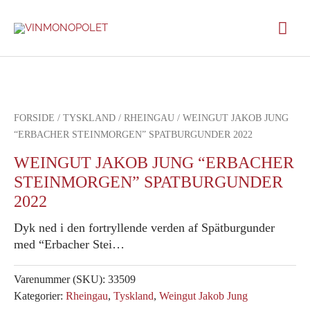
Gå
Hov
til
indholdet
FORSIDE
/
TYSKLAND
/
RHEINGAU
/ WEINGUT JAKOB JUNG
“ERBACHER STEINMORGEN” SPATBURGUNDER 2022
WEINGUT JAKOB JUNG “ERBACHER
STEINMORGEN” SPATBURGUNDER
2022
Dyk ned i den fortryllende verden af Spätburgunder
med “Erbacher Stei…
Varenummer (SKU):
33509
Kategorier:
Rheingau
,
Tyskland
,
Weingut Jakob Jung