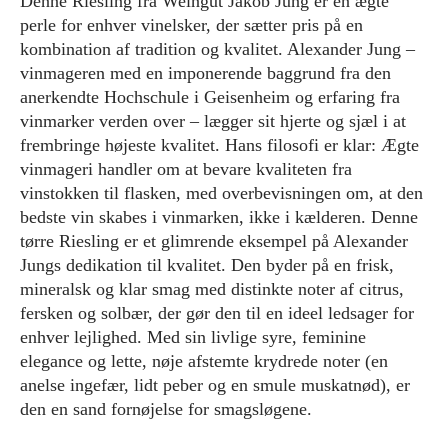
Denne Riesling fra Weingut Jakob Jung er en ægte
perle for enhver vinelsker, der sætter pris på en
kombination af tradition og kvalitet. Alexander Jung –
vinmageren med en imponerende baggrund fra den
anerkendte Hochschule i Geisenheim og erfaring fra
vinmarker verden over – lægger sit hjerte og sjæl i at
frembringe højeste kvalitet. Hans filosofi er klar: Ægte
vinmageri handler om at bevare kvaliteten fra
vinstokken til flasken, med overbevisningen om, at den
bedste vin skabes i vinmarken, ikke i kælderen. Denne
tørre Riesling er et glimrende eksempel på Alexander
Jungs dedikation til kvalitet. Den byder på en frisk,
mineralsk og klar smag med distinkte noter af citrus,
fersken og solbær, der gør den til en ideel ledsager for
enhver lejlighed. Med sin livlige syre, feminine
elegance og lette, nøje afstemte krydrede noter (en
anelse ingefær, lidt peber og en smule muskatnød), er
den en sand fornøjelse for smagsløgene.