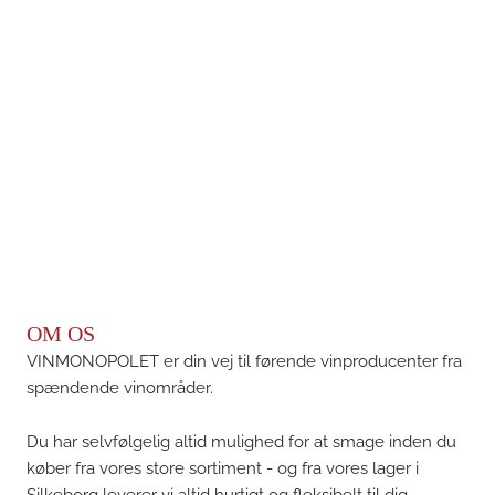
OM OS
VINMONOPOLET er din vej til førende vinproducenter fra
spændende vinområder.
Du har selvfølgelig altid mulighed for at smage inden du
køber fra vores store sortiment - og fra vores lager i
Silkeborg leverer vi altid hurtigt og fleksibelt til dig.