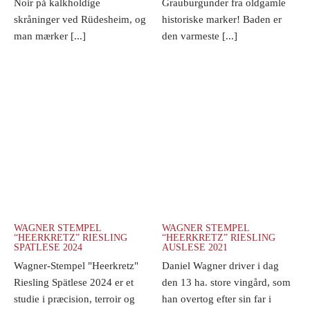
Noir på kalkholdige
Grauburgunder fra oldgamle
skråninger ved Rüdesheim, og
historiske marker! Baden er
man mærker [...]
den varmeste [...]
WAGNER STEMPEL
WAGNER STEMPEL
“HEERKRETZ” RIESLING
“HEERKRETZ” RIESLING
SPATLESE 2024
AUSLESE 2021
Wagner-Stempel "Heerkretz"
Daniel Wagner driver i dag
Riesling Spätlese 2024 er et
den 13 ha. store vingård, som
studie i præcision, terroir og
han overtog efter sin far i