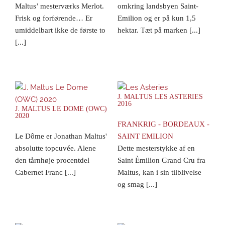
Maltus’ mesterværks Merlot.
omkring landsbyen Saint-
Frisk og forførende… Er
Emilion og er på kun 1,5
umiddelbart ikke de første to
hektar. Tæt på marken [...]
[...]
J. MALTUS LES ASTERIES
2016
J. MALTUS LE DOME (OWC)
2020
FRANKRIG - BORDEAUX -
Le Dôme er Jonathan Maltus'
SAINT EMILION
absolutte topcuvée. Alene
Dette mesterstykke af en
den tårnhøje procentdel
Saint Èmilion Grand Cru fra
Cabernet Franc [...]
Maltus, kan i sin tilblivelse
og smag [...]