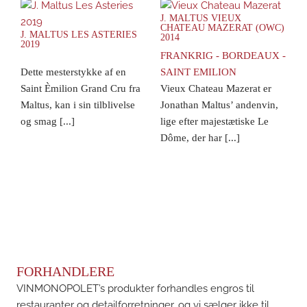
J. MALTUS VIEUX
CHATEAU MAZERAT (OWC)
J. MALTUS LES ASTERIES
2014
2019
FRANKRIG - BORDEAUX -
Dette mesterstykke af en
SAINT EMILION
Saint Èmilion Grand Cru fra
Vieux Chateau Mazerat er
Maltus, kan i sin tilblivelse
Jonathan Maltus’ andenvin,
og smag [...]
lige efter majestætiske Le
Dôme, der har [...]
FORHANDLERE
VINMONOPOLET’s produkter forhandles engros til
restauranter og detailforretninger, og vi sælger ikke til