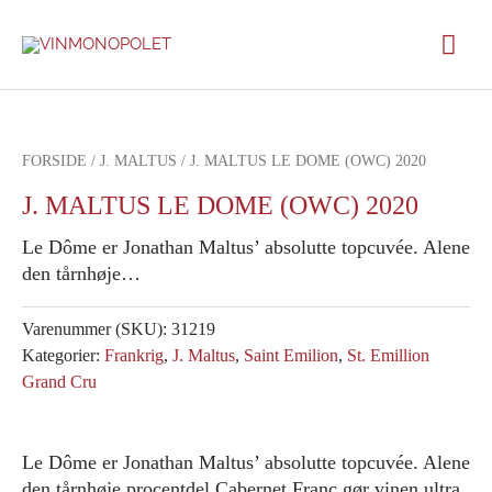
Gå
Hov
til
indholdet
FORSIDE
/
J. MALTUS
/ J. MALTUS LE DOME (OWC) 2020
J. MALTUS LE DOME (OWC) 2020
Le Dôme er Jonathan Maltus’ absolutte topcuvée. Alene
den tårnhøje…
Varenummer (SKU):
31219
Kategorier:
Frankrig
,
J. Maltus
,
Saint Emilion
,
St. Emillion
Grand Cru
Le Dôme er Jonathan Maltus’ absolutte topcuvée. Alene
den tårnhøje procentdel Cabernet Franc gør vinen ultra