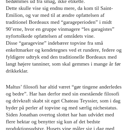
bedømmes ud fra smag, ikke etikette.
Dette skulle vise sig endnu mere, da kom til Saint-
Emilion, og var med til at ændre opfattelsen af
traditionel Bordeaux med “garageperioden” i midt
90’erne, hvor en gruppe vinmagere “les garagistes”
nyfortolkede opfattelsen af områdets vine.
Disse “garagevine” indebærer topvine fra små
enkeltmarker og kendetegnes ved et rundere, federe og
fyldigere udtryk end den traditionelle Bordeaux med
langt højere tanniner, som skal gemmes i mange år før
drikkeklar.
Maltus’ filosofi har altid været “gør tingene anderledes
og bedre”. Har han derfor med sin enestående filosofi
og drivkraft skabt sit eget Chateau Teyssier, som i dag
byder på perler af topvine og med særlig nichestatus.
Siden Jonathan overtog slottet har han udvidet med
flere hektar og benytter sig kun af det bedste
produktionsudstyr. Husets vine måler sig i dag med