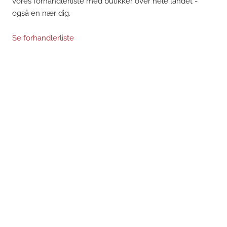
vores forhandlerliste med butikker over hele landet -
også en nær dig.
Se forhandlerliste