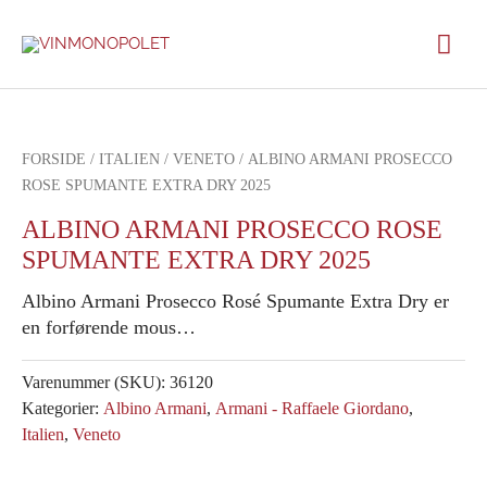
Gå
Hov
til
indholdet
FORSIDE
/
ITALIEN
/
VENETO
/ ALBINO ARMANI PROSECCO
ROSE SPUMANTE EXTRA DRY 2025
ALBINO ARMANI PROSECCO ROSE
SPUMANTE EXTRA DRY 2025
Albino Armani Prosecco Rosé Spumante Extra Dry er
en forførende mous…
Varenummer (SKU):
36120
Kategorier:
Albino Armani
,
Armani - Raffaele Giordano
,
Italien
,
Veneto