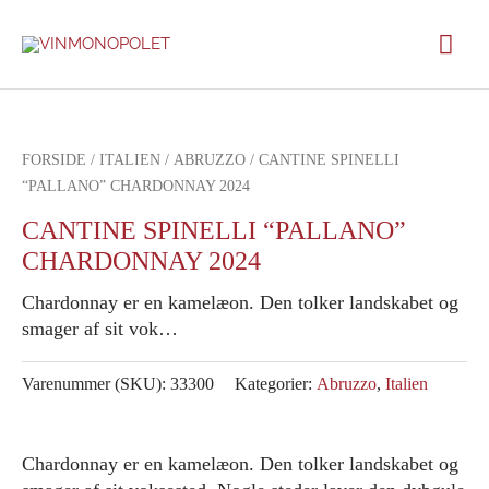
Gå
Hov
til
indholdet
FORSIDE
/
ITALIEN
/
ABRUZZO
/ CANTINE SPINELLI
“PALLANO” CHARDONNAY 2024
CANTINE SPINELLI “PALLANO”
CHARDONNAY 2024
Chardonnay er en kamelæon. Den tolker landskabet og
smager af sit vok…
Varenummer (SKU):
33300
Kategorier:
Abruzzo
,
Italien
Chardonnay er en kamelæon. Den tolker landskabet og