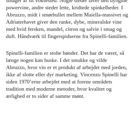
smager af sit voksested. Nogle steder laver den dybgule
powervine, andre steder lette, kridtede spinkelheder. I
Abruzzo, midt i smørhullet mellem Maiella-massivet og
Adriaterhavet giver den ranke, dybe, mineralske vine
med hvid fersken, mandel, citron og salvie i smag og
duft. Håndværk til fingerspidserne fra Spinelli-familien.
Spinelli-familien er stolte bønder. Det har de været, så
længe nogen kan huske. I det smukke og vilde
Abruzzo, hvor vin er et produkt af arbejdet med jorden,
ikke af slotte eller dyr marketing. Vincenzo Spinelli har
siden 1970’erne arbejdet med at forene områdets
tradition med moderne metoder, hvor kvalitet og
ærlighed er to sider af samme mønt.