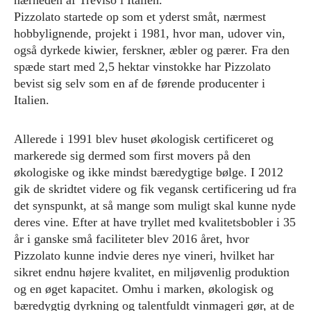
nærheden af Treviso i Italien.
Pizzolato startede op som et yderst småt, nærmest
hobbylignende, projekt i 1981, hvor man, udover vin,
også dyrkede kiwier, ferskner, æbler og pærer. Fra den
spæde start med 2,5 hektar vinstokke har Pizzolato
bevist sig selv som en af de førende producenter i
Italien.
Allerede i 1991 blev huset økologisk certificeret og
markerede sig dermed som first movers på den
økologiske og ikke mindst bæredygtige bølge. I 2012
gik de skridtet videre og fik vegansk certificering ud fra
det synspunkt, at så mange som muligt skal kunne nyde
deres vine. Efter at have tryllet med kvalitetsbobler i 35
år i ganske små faciliteter blev 2016 året, hvor
Pizzolato kunne indvie deres nye vineri, hvilket har
sikret endnu højere kvalitet, en miljøvenlig produktion
og en øget kapacitet. Omhu i marken, økologisk og
bæredygtig dyrkning og talentfuldt vinmageri gør, at de