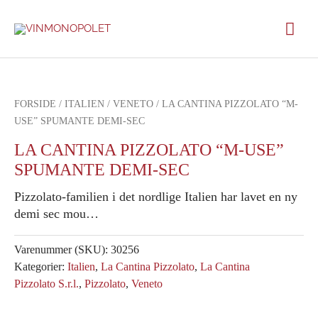
Gå
Hov
til
indholdet
FORSIDE
/
ITALIEN
/
VENETO
/ LA CANTINA PIZZOLATO “M-
USE” SPUMANTE DEMI-SEC
LA CANTINA PIZZOLATO “M-USE”
SPUMANTE DEMI-SEC
Pizzolato-familien i det nordlige Italien har lavet en ny
demi sec mou…
Varenummer (SKU):
30256
Kategorier:
Italien
,
La Cantina Pizzolato
,
La Cantina
Pizzolato S.r.l.
,
Pizzolato
,
Veneto