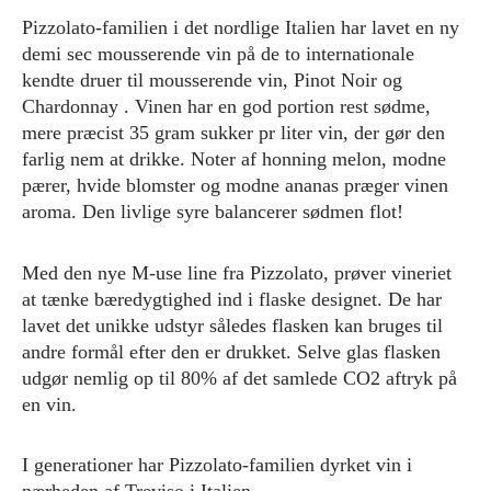
Pizzolato-familien i det nordlige Italien har lavet en ny
demi sec mousserende vin på de to internationale
kendte druer til mousserende vin, Pinot Noir og
Chardonnay . Vinen har en god portion rest sødme,
mere præcist 35 gram sukker pr liter vin, der gør den
farlig nem at drikke. Noter af honning melon, modne
pærer, hvide blomster og modne ananas præger vinen
aroma. Den livlige syre balancerer sødmen flot!
Med den nye M-use line fra Pizzolato, prøver vineriet
at tænke bæredygtighed ind i flaske designet. De har
lavet det unikke udstyr således flasken kan bruges til
andre formål efter den er drukket. Selve glas flasken
udgør nemlig op til 80% af det samlede CO2 aftryk på
en vin.
I generationer har Pizzolato-familien dyrket vin i