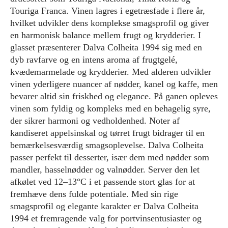
Touriga Franca. Vinen lagres i egetræsfade i flere år,
hvilket udvikler dens komplekse smagsprofil og giver
en harmonisk balance mellem frugt og krydderier. I
glasset præsenterer Dalva Colheita 1994 sig med en
dyb ravfarve og en intens aroma af frugtgelé,
kvædemarmelade og krydderier. Med alderen udvikler
vinen yderligere nuancer af nødder, kanel og kaffe, men
bevarer altid sin friskhed og elegance. På ganen opleves
vinen som fyldig og kompleks med en behagelig syre,
der sikrer harmoni og vedholdenhed. Noter af
kandiseret appelsinskal og tørret frugt bidrager til en
bemærkelsesværdig smagsoplevelse. Dalva Colheita
passer perfekt til desserter, især dem med nødder som
mandler, hasselnødder og valnødder. Server den let
afkølet ved 12–13°C i et passende stort glas for at
fremhæve dens fulde potentiale. Med sin rige
smagsprofil og elegante karakter er Dalva Colheita
1994 et fremragende valg for portvinsentusiaster og