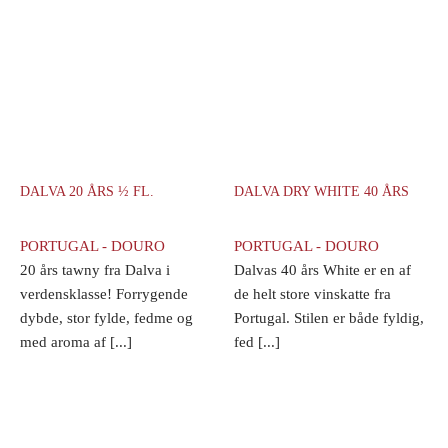
DALVA 20 ÅRS ½ FL.
DALVA DRY WHITE 40 ÅRS
PORTUGAL - DOURO
PORTUGAL - DOURO
20 års tawny fra Dalva i
Dalvas 40 års White er en af
verdensklasse! Forrygende
de helt store vinskatte fra
dybde, stor fylde, fedme og
Portugal. Stilen er både fyldig,
med aroma af [...]
fed [...]