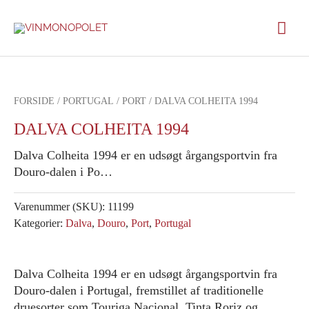
Gå
Hov
til
indholdet
FORSIDE
/
PORTUGAL
/
PORT
/ DALVA COLHEITA 1994
DALVA COLHEITA 1994
Dalva Colheita 1994 er en udsøgt årgangsportvin fra
Douro-dalen i Po…
Varenummer (SKU):
11199
Kategorier:
Dalva
,
Douro
,
Port
,
Portugal
Dalva Colheita 1994 er en udsøgt årgangsportvin fra
Douro-dalen i Portugal, fremstillet af traditionelle
druesorter som Touriga Nacional, Tinta Roriz og