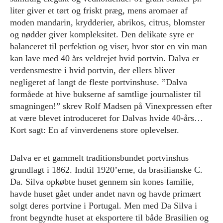
liter giver et tørt og friskt præg, mens aromaer af
moden mandarin, krydderier, abrikos, citrus, blomster
og nødder giver kompleksitet. Den delikate syre er
balanceret til perfektion og viser, hvor stor en vin man
kan lave med 40 års veldrejet hvid portvin. Dalva er
verdensmestre i hvid portvin, der ellers bliver
negligeret af langt de fleste portvinshuse. ”Dalva
formåede at hive bukserne af samtlige journalister til
smagningen!” skrev Rolf Madsen på Vinexpressen efter
at være blevet introduceret for Dalvas hvide 40-års…
Kort sagt: En af vinverdenens store oplevelser.
Dalva er et gammelt traditionsbundet portvinshus
grundlagt i 1862. Indtil 1920’erne, da brasilianske C.
Da. Silva opkøbte huset gennem sin kones familie,
havde huset gået under andet navn og havde primært
solgt deres portvine i Portugal. Men med Da Silva i
front begyndte huset at eksportere til både Brasilien og