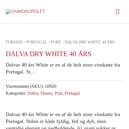
Gå
Hov
til
indholdet
FORSIDE
/
PORTUGAL
/
PORT
/ DALVA DRY WHITE 40 ÅRS
DALVA DRY WHITE 40 ÅRS
Dalvas 40 års White er en af de helt store vinskatte fra
Portugal. St…
Varenummer (SKU):
10920
Kategorier:
Dalva
,
Douro
,
Port
,
Portugal
Dalvas 40 års White er en af de helt store vinskatte fra
Portugal. Stilen er både fyldig, fed og dyb, men
samtidig elegant og vedholdende. 61 gram sukker pr.